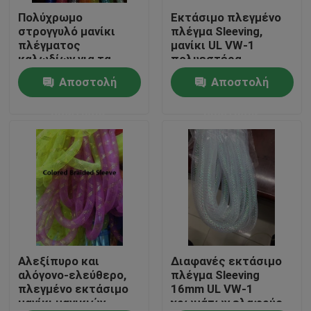
Πολύχρωμο
Εκτάσιμο πλεγμένο
στρογγυλό μανίκι
πλέγμα Sleeving,
Γύρος εργοστασίων
πλέγματος
μανίκι UL VW-1
καλωδίων για τα
πολυεστέρα
εξαρτήματα
πλέγματος Calbe
Αποστολή
Αποστολή
Ποιοτικός έλεγχος
διακοσμήσεων
δώρων και φω'των
ερώτησης
ερώτησης
Μας ελάτε σε επαφή με
Ζητήστε ένα απόσπασμα
Εύκαμπτη σωλήνωση PVC
θερμότητα - shrinkable σωλήνας
Αλεξίπυρο και
Διαφανές εκτάσιμο
αλόγονο-ελεύθερο,
πλέγμα Sleeving
πλεγμένο εκτάσιμο
16mm UL VW-1
μανίκι μανικιών
χρωμάτων ελαφρύς
Ζαρωμένη εύκαμπτη σωλήνωση