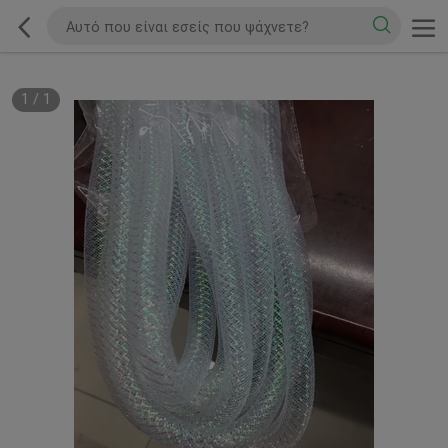
1
/
1