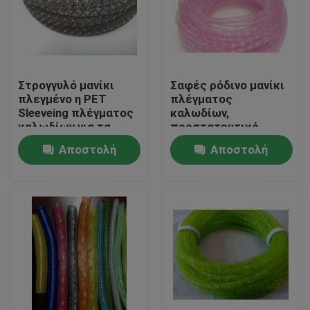
Στρογγυλό μανίκι
Σαφές ρόδινο μανίκι
πλεγμένο η PET
πλέγματος
Sleeveing πλέγματος
καλωδίων,
καλωδίων για τα
προστατευτικό
ελαφριά εξαρτήματα
υλικό Sleeving PET
Αποστολή
Αποστολή
διακοσμήσεων
πλέγματος
ερώτησης
ερώτησης
Σπίτι
Προϊόντα
Περίπου εμείς