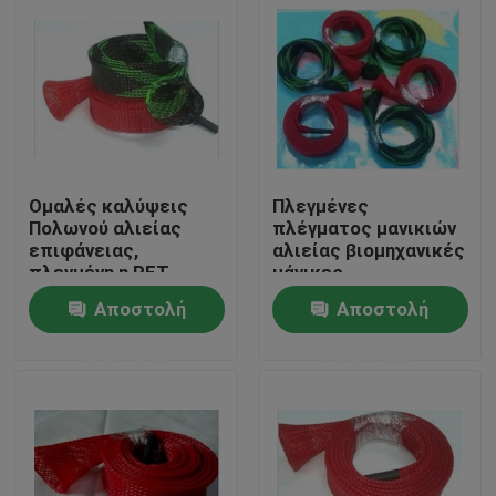
Ομαλές καλύψεις
Πλεγμένες
Πολωνού αλιείας
πλέγματος μανικιών
επιφάνειας,
αλιείας βιομηχανικές
πλεγμένη η PET
μάνικες
ράβδος
μανικιών ράβδων
Αποστολή
Αποστολή
προστατευτικό
προστατευτικές
Sleeving αλιείας
Σπίτι
ερώτησης
ερώτησης
Προϊόντα
Περίπου εμείς