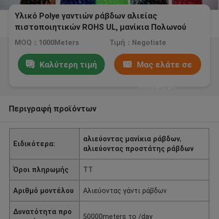
Υλικό Polye γαντιών ράβδων αλιείας
πιστοποιητικών ROHS UL, μανίκια Πολωνού
αλιείας
MOQ：1000Meters
Τιμή：Negotiate
Καλύτερη τιμή
Μας ελάτε σε
επαφή με
Περιγραφή προϊόντων
αλιεύοντας μανίκια ράβδων
,
Ειδικότερα:
αλιεύοντας προστάτης ράβδων
Όροι πληρωμής
TT
Αριθμό μοντέλου
Αλιεύοντας γάντι ράβδων
Δυνατότητα προ
50000meters το /day