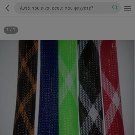
1
/
1