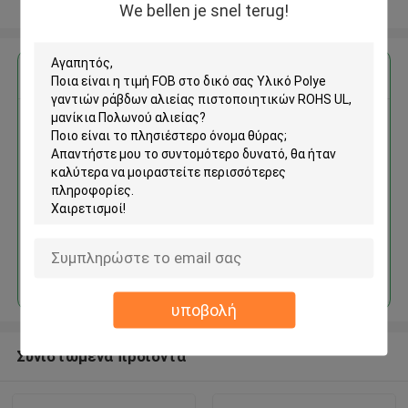
Δείτε περισσότερων
We bellen je snel terug!
Αποκτήστε την καλύτερη τιμή για
Υλικό Polye γαντιών ράβδων
αλιείας πιστοποιητικών ROHS
UL, μανίκια Πολωνού αλιείας
Να συνεχίσει
υποβολή
Συνιστώμενα προϊόντα