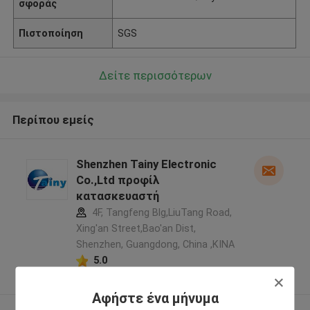
σφοράς
Πιστοποίηση
SGS
Δείτε περισσότερων
Περίπου εμείς
Shenzhen Tainy Electronic
Co.,Ltd προφίλ
κατασκευαστή
4F, Tangfeng Blg,LiuTang Road,
Xing'an Street,Bao'an Dist,
Shenzhen, Guangdong, China ,ΚΙΝΑ
5.0
Ελεγχμένος προμηθευτής
Αφήστε ένα μήνυμα