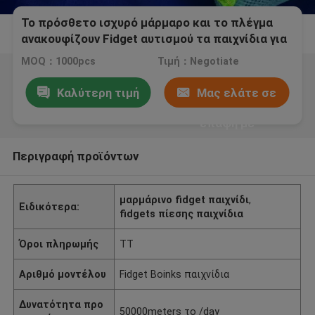
Το πρόσθετο ισχυρό μάρμαρο και το πλέγμα
ανακουφίζουν Fidget αυτισμού τα παιχνίδια για
το παιδί
MOQ：1000pcs
Τιμή：Negotiate
Καλύτερη τιμή
Μας ελάτε σε
επαφή με
Περιγραφή προϊόντων
μαρμάρινο fidget παιχνίδι
,
Ειδικότερα:
fidgets πίεσης παιχνίδια
Όροι πληρωμής
TT
Αριθμό μοντέλου
Fidget Boinks παιχνίδια
Δυνατότητα προ
50000meters το /day