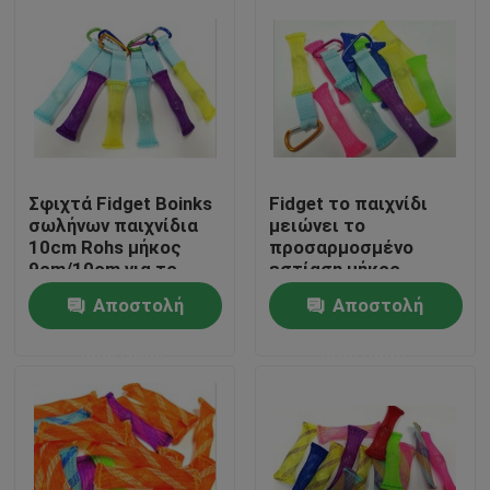
Σφιχτά Fidget Boinks
Fidget το παιχνίδι
σωλήνων παιχνίδια
μειώνει το
10cm Rohs μήκος
προσαρμοσμένο
9cm/10cm για το
εστίαση μήκος
γραφείο
πίεσης και αύξησης
Αποστολή
Αποστολή
Σπίτι
ερώτησης
ερώτησης
Προϊόντα
Περίπου εμείς