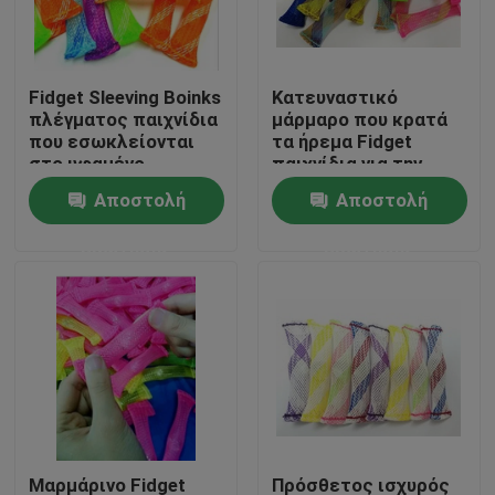
Γύρος εργοστασίων
Fidget Sleeving Boinks
Κατευναστικό
πλέγματος παιχνίδια
μάρμαρο που κρατά
Ποιοτικός έλεγχος
που εσωκλείονται
τα ήρεμα Fidget
στο υφαμένο
παιχνίδια για την
πλαστικό πλάτος
ανησυχία που μειώνει
Αποστολή
Αποστολή
Μας ελάτε σε επαφή με
3cm
την πίεση με ADHD
και τον αυτισμό
ερώτησης
ερώτησης
Ζητήστε ένα απόσπασμα
Εύκαμπτη σωλήνωση PVC
θερμότητα - shrinkable σωλήνας
Ζαρωμένη εύκαμπτη σωλήνωση
Μαρμάρινο Fidget
Πρόσθετος ισχυρός