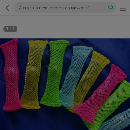
1
/
1