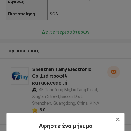
σφοράς
Πιστοποίηση
SGS
Δείτε περισσότερων
Περίπου εμείς
Shenzhen Tainy Electronic
Co.,Ltd προφίλ
κατασκευαστή
4F, Tangfeng Blg,LiuTang Road,
Xing'an Street,Bao'an Dist,
Shenzhen, Guangdong, China ,ΚΙΝΑ
5.0
Ελεγχμένος προμηθευτής
Αφήστε ένα μήνυμα