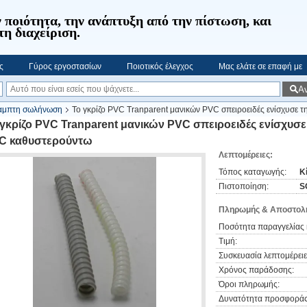
 ποιότητα, την ανάπτυξη από την πίστωση, και
τη διαχείριση.
ς
Γύρος εργοστασίων
Ποιοτικός έλεγχος
Μας ελάτε σε επαφή με
Α
αμπτη σωλήνωση
Το γκρίζο PVC Tranparent μανικών PVC σπειροειδές ενίσχυσε
 γκρίζο PVC Tranparent μανικών PVC σπειροειδές ενίσχυ
C καθυστερούντω
Λεπτομέρειες:
Τόπος καταγωγής:
Κ
Πιστοποίηση:
S
Πληρωμής & Αποστολή
Ποσότητα παραγγελίας 
Τιμή:
Συσκευασία λεπτομέρειε
Χρόνος παράδοσης:
Όροι πληρωμής:
Δυνατότητα προσφοράς