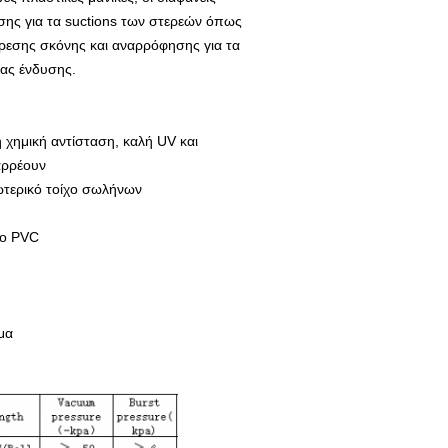
ης για τα suctions των στερεών όπως
φαίρεσης σκόνης και αναρρόφησης για τα
ας ένδυσης.
ή χημική αντίσταση, καλή UV και
ιαρρέουν
ωτερικό τοίχο σωλήνων
το PVC
μα