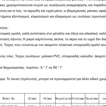
ικες χρησιμοποιούνται συχνά ως σωλήνωση αναρρόφησης και παράδοσ
κόνη και οι ίνες, τα αεριώδη και υγρά μέσα, οι βιομηχανικές μάνικες α
τήματα εξοπλισμού, κλιματισμού και εξαερισμού ως σωλήνες προστασί
τητες:
τερική ομαλή, καλή αντίσταση στο μέταλλο και όξινη και αλκαλική, καλ
ίσταση όζοντος Η μικρό κάμπτοντας ακτίνα, το αέριο και το υγρό δεν δ
ή: Τοίχος που ντύνεται με τον άκαμπτο πλαστικό σπειροειδή ομαλό εσ
τες ύλες: Τοίχος σωλήνων: μαλακό PVC, σπειροειδές καλώδιο: άκαμπ
ρά θερμοκρασίας: περίπου -5 ° Γ σε 80 ° Γ
μα: Το λευκό (πρότυπα), μπορεί να προσαρμοστεί για άλλο ειδικό χρώ