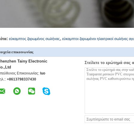
,
κέτα:
εύκαμπτος ζαρωμένος σωλήνας
εύκαμπτοι ζαρωμένοι ηλεκτρικοί σωλήνες α
οιχεία επικοινωνίας
henzhen Tainy Electronic
Στείλετε το ερώτημά σας 
o.,Ltd
πεύθυνος Επικοινωνίας:
luo
ηλ.::
+8613798337430