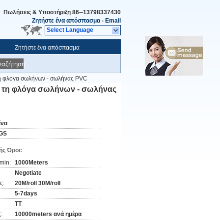
Πωλήσεις & Υποστήριξη
86--13798337430
Ζητήστε ένα απόσπασμα
-
Email
Select Language
Ζητήστε ένα απόσπασμα
ναζήτηση
 τη φλόγα σωλήνων - σωλήνας PVC
σε τη φλόγα σωλήνων - σωλήνας
ίνα
GS
ς Όροι:
min:
1000Meters
Negotiate
ς:
20M/roll 30M/roll
5-7days
TT
:
10000meters ανά ημέρα