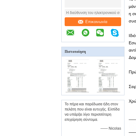
μάν
η σ
συσ
Επικοινωνία
Ιδιό
Εσω
αντ
Πιστοποίηση
Δομ
Πρώ
Σει
Χρώ
Το πήρα και παρέδωσα ήδη στον
πελάτη που είναι ευτυχής. Ελπίδα
να υπάρξει λίγο περισσότερη
επιχείρηση σύντομα.
—— Nicolas