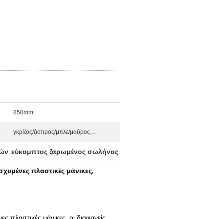
850mm
γκρίζος/άσπρος/μπλε/μαύρος…
γών
εύκαμπτος ζαρωμένος σωλήνας
,
ισχυμένες πλαστικές μάνικες,
ες πλαστικές μάνικες, οι διαφανείς