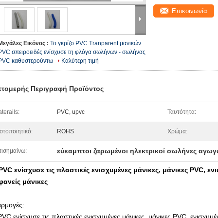
Επικοινωνία
Μεγάλες Εικόνας :
Το γκρίζο PVC Tranparent μανικών
PVC σπειροειδές ενίσχυσε τη φλόγα σωλήνων - σωλήνας
PVC καθυστερούντω
Καλύτερη τιμή
τομερής Περιγραφή Προϊόντος
terails:
PVC, upvc
Ταυτότητα:
στοποιητικό:
ROHS
Χρώμα:
εύκαμπτοι ζαρωμένοι ηλεκτρικοί σωλήνες αγω
ισημαίνω:
PVC ενίσχυσε τις πλαστικές ενισχυμένες μάνικες, μάνικες PVC, εν
φανείς μάνικες
ρμογές:
PVC ενίσχυσε τις πλαστικές ενισχυμένες μάνικες, μάνικες PVC, ενισχυμέν