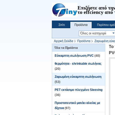
Επιζήστε από την
το effciency από 
Σπίτι
Προϊόντα
Περίπου εμεί
Αρχική Σελίδα
Προϊόντα
Ζαρωμένη εύκ
καθυστερούντω
Το
Όλα τα Προϊόντα
PV
Εύκαμπτη σωλήνωση PVC
(40)
θερμότητα - shrinkable σωλήνας
(20)
Ζαρωμένη εύκαμπτη σωλήνωση
(53)
PET εκτάσιμο πλεγμένο Sleeving
(36)
Προστατευτικό μανίκι αλιείας με
δίχτυα
(97)