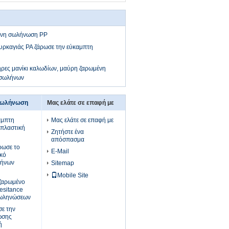
ένη σωλήνωση PP
ρκαγιάς PA ζάρωσε την εύκαμπτη
ες μανίκι καλωδίων, μαύρη ζαρωμένη
 σωλήνων
σωλήνωση
Μας ελάτε σε επαφή με
αμπτη
Μας ελάτε σε επαφή με
πλαστική
Ζητήστε ένα
απόσπασμα
ρωσε το
E-Mail
ικό
λήνων
Sitemap
Mobile Site
ζαρωμένο
esitance
 σωληνώσεων
σε την
ωσης
ή