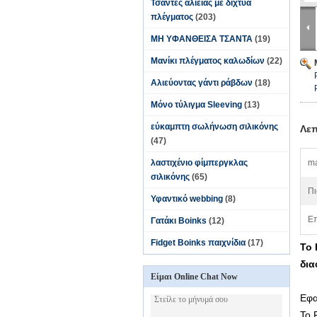
Τσάντες αλιείας με δίχτυα
πλέγματος
(203)
ΜΗ ΥΦΑΝΘΕΙΣΑ ΤΣΑΝΤΑ
(19)
Μανίκι πλέγματος καλωδίων
(22)
Αλιεύοντας γάντι ράβδων
(18)
Μόνο τύλιγμα Sleeving
(13)
εύκαμπτη σωλήνωση σιλικόνης
Λεπ
(47)
λαστιχένιο φίμπεργκλας
ma
σιλικόνης
(65)
Πι
Υφαντικό webbing
(8)
Επ
Γατάκι Boinks
(12)
Fidget Boinks παιχνίδια
(17)
Το 
δια
Είμαι Online Chat Now
Εφα
Το 