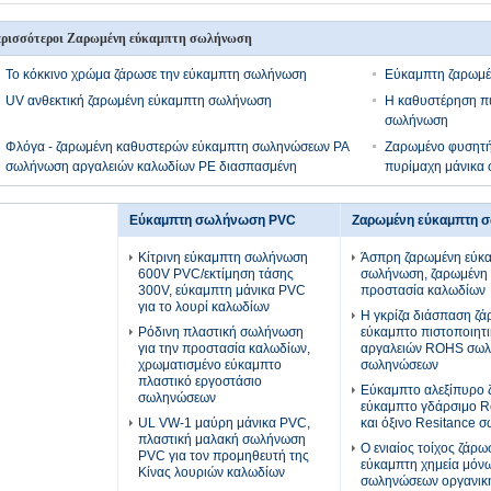
ρισσότεροι Ζαρωμένη εύκαμπτη σωλήνωση
Το κόκκινο χρώμα ζάρωσε την εύκαμπτη σωλήνωση
Εύκαμπτη ζαρωμ
UV ανθεκτική ζαρωμένη εύκαμπτη σωλήνωση
Η καθυστέρηση πυ
σωλήνωση
Φλόγα - ζαρωμένη καθυστερών εύκαμπτη σωληνώσεων PA
Ζαρωμένο φυσητήρ
σωλήνωση αργαλειών καλωδίων PE διασπασμένη
πυρίμαχη μάνικα
Εύκαμπτη σωλήνωση PVC
Ζαρωμένη εύκαμπτη 
Κίτρινη εύκαμπτη σωλήνωση
Άσπρη ζαρωμένη εύκ
600V PVC/εκτίμηση τάσης
σωλήνωση, ζαρωμένη 
300V, εύκαμπτη μάνικα PVC
προστασία καλωδίων
για το λουρί καλωδίων
Η γκρίζα διάσπαση ζά
Ρόδινη πλαστική σωλήνωση
εύκαμπτο πιστοποιητ
για την προστασία καλωδίων,
αργαλειών ROHS σω
χρωματισμένο εύκαμπτο
σωληνώσεων
πλαστικό εργοστάσιο
Εύκαμπτο αλεξίπυρο 
σωληνώσεων
εύκαμπτο γδάρσιμο R
UL VW-1 μαύρη μάνικα PVC,
και όξινο Resitance
πλαστική μαλακή σωλήνωση
Ο ενιαίος τοίχος ζάρω
PVC για τον προμηθευτή της
εύκαμπτη χημεία μόν
Κίνας λουριών καλωδίων
σωληνώσεων οργανικ