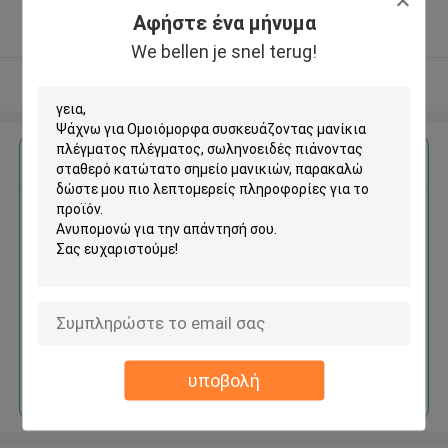
5.0
Αφήστε ένα μήνυμα
Ελεγχμένος προμηθευτής
We bellen je snel terug!
Δείτε περισσότερων
Αποκτήστε την καλύτερη τιμή για
Ομοιόμορφα συσκευάζοντας
μανίκια πλέγματος πλέγματος,
σωληνοειδές πιάνοντας
σταθερό κατώτατο σημείο
μανικιών
Να συνεχίσει
υποβολή