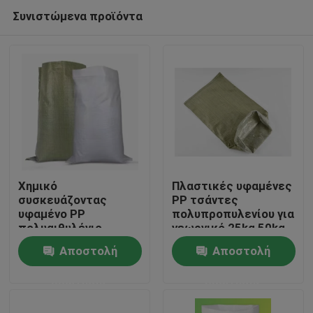
Συνιστώμενα προϊόντα
Χημικό
Πλαστικές υφαμένες
συσκευάζοντας
PP τσάντες
υφαμένο PP
πολυπροπυλενίου για
Σπίτι
πολυαιθυλένιο
γεωργικό 25kg 50kg
τσιμέντου άμμου
100gsm
Αποστολή
Αποστολή
τσαντών σάκων
Προϊόντα
ρυζιού πλαστικό
ερώτησης
ερώτησης
Περίπου εμείς