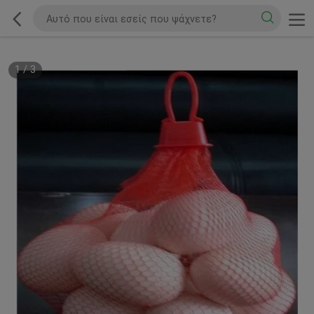
1
/
3