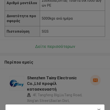
Συσκευάζοντας τσάντα δικτύου αυγ
Αριθμό μοντέλου
ών PE
Δυνατότητα προ
5000kgs ανά ημέρα
σφοράς
Πιστοποίηση
SGS
Δείτε περισσότερων
Περίπου εμείς
Shenzhen Tainy Electronic
Co.,Ltd προφίλ
κατασκευαστή
4F, Tangfeng Blg,LiuTang Road,
Xing'an Street,Bao'an Dist,
Shenzhen, Guangdong, China ,ΚΙΝΑ