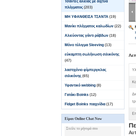
Τσάντες αλιείας με δίχτυα
πλέγματος
(203)
ΜΗ ΥΦΑΝΘΕΙΣΑ ΤΣΑΝΤΑ
(19)
Μανίκι πλέγματος καλωδίων
(22)
Αλιεύοντας γάντι ράβδων
(18)
Μόνο τύλιγμα Sleeving
(13)
εύκαμπτη σωλήνωση σιλικόνης
Λεπ
(47)
λαστιχένιο φίμπεργκλας
Υλ
σιλικόνης
(65)
Κα
Υφαντικό webbing
(8)
Δι
Γατάκι Boinks
(12)
τρ
Fidget Boinks παιχνίδια
(17)
Επ
Είμαι Online Chat Now
Πε
Αυ