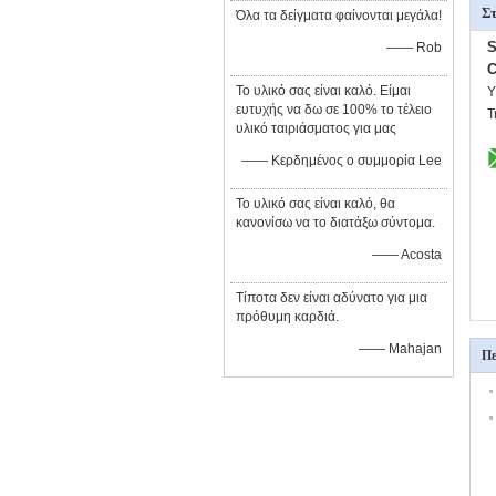
Στ
Όλα τα δείγματα φαίνονται μεγάλα!
S
—— Rob
C
Το υλικό σας είναι καλό. Είμαι
Υ
ευτυχής να δω σε 100% το τέλειο
Τ
υλικό ταιριάσματος για μας
—— Κερδημένος ο συμμορία Lee
Το υλικό σας είναι καλό, θα
κανονίσω να το διατάξω σύντομα.
—— Acosta
Τίποτα δεν είναι αδύνατο για μια
πρόθυμη καρδιά.
—— Mahajan
Πε