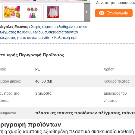
Δυνατότητα προσφοράς
Επικοινωνία
Μεγάλες Εικόνας :
Χωρίς κόμπους εξωθημένα μανίκια
πλέγματος πολυαιθυλενίου, συσκευασία τσαντών
πλέγματος για το αυγό/παιχνίδι
Καλύτερη τιμή
τομερής Περιγραφή Προϊόντος
ικό:
PE
Χρήση:
θαρό μήκος:
40~60 (Μ)
Καθαρό πλάτος:
άμετρος της
3 χιλιοστά
Διάμετρος του
ύπας:
νήματος:
πλαστικές τσάντες προϊόντων πλέγματος
τσάντ
ισημαίνω:
,
ριγραφή προϊόντων
τή η χωρίς κόμπους εξωθημένη πλαστικό συσκευασία καθαρή 