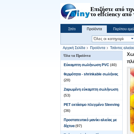
Επιζήστε από την
το effciency από 
Σπίτι
Προϊόντα
Περίπου εμεί
Αρχική Σελίδα
Προϊόντα
Τσάντες αλιεία
αυγό/παιχνίδι
Χω
Όλα τα Προϊόντα
πλέ
Εύκαμπτη σωλήνωση PVC
(40)
θερμότητα - shrinkable σωλήνας
(20)
Ζαρωμένη εύκαμπτη σωλήνωση
(53)
PET εκτάσιμο πλεγμένο Sleeving
(36)
Προστατευτικό μανίκι αλιείας με
δίχτυα
(97)