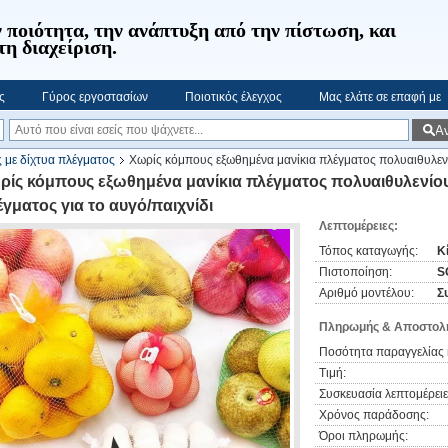
 ποιότητα, την ανάπτυξη από την πίστωση, και
τη διαχείριση.
ς
Γύρος εργοστασίων
Ποιοτικός έλεγχος
Μας ελάτε σε επαφή με
Α
ς με δίχτυα πλέγματος
Χωρίς κόμπους εξωθημένα μανίκια πλέγματος πολυαιθυλενί
ρίς κόμπους εξωθημένα μανίκια πλέγματος πολυαιθυλενίο
γματος για το αυγό/παιχνίδι
Λεπτομέρειες:
Τόπος καταγωγής:
Κ
Πιστοποίηση:
S
Αριθμό μοντέλου:
Σ
Πληρωμής & Αποστολή
Ποσότητα παραγγελίας 
Τιμή:
Συσκευασία λεπτομέρειε
Χρόνος παράδοσης:
Όροι πληρωμής: