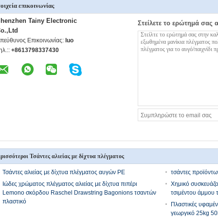
οιχεία επικοινωνίας
henzhen Tainy Electronic
Στείλετε το ερώτημά σας 
o.,Ltd
πεύθυνος Επικοινωνίας:
luo
ηλ.::
+8613798337430
ρισσότεροι Τσάντες αλιείας με δίχτυα πλέγματος
Τσάντες αλιείας με δίχτυα πλέγματος αυγών PE
τσάντες προϊόντ
Ιώδες χρώματος πλέγματος αλιείας με δίχτυα πιπέρι
Χημικό συσκευάζο
Lemono σκόρδου Raschel Drawstring Bagonions τσαντών
τσιμέντου άμμου 
πλαστικό
Πλαστικές υφαμέν
γεωργικό 25kg 5