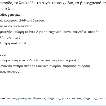
σκόρδο, το λουλούδι, τα αυγά, τα παιχνίδια, τα βιομηχανικά 
ς, κ.λπ.
οδιαγραφές
ίς κόμπους εξώθηση δικτύου:
νέο υλικό συσκευασίας
ημοφιλής καθαρή τσάντα 2 για το λαχανικό, αυγό, παιχνίδια,
σκόρδο
…
αλή ποιότητα 3
αλύτερη πώληση 4
ώμα
αθαρό άσπρο σκόρδο (λευκό σαν το χιόνι σκόρδο)
Κανονικό άσπρο σκόρδο (κόκκινο σκόρδο, πορφυρό σκόρδο)
μπλε/κόκκινος…
,
,
κέτα:
τσάντες φυτικής αποθήκευσης πλέγματος
φυτικές τσάντες πλέγματος
πλαστ