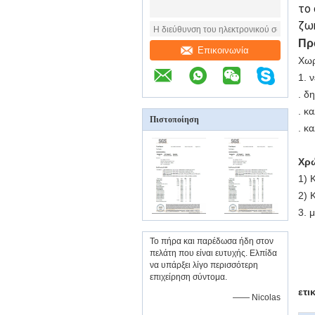
το 
ζωή
Πρ
Επικοινωνία
Χωρ
1. 
. δ
. κ
Πιστοποίηση
. κ
Χρ
1)
Κ
2)
3. 
Το πήρα και παρέδωσα ήδη στον
πελάτη που είναι ευτυχής. Ελπίδα
να υπάρξει λίγο περισσότερη
επιχείρηση σύντομα.
ετι
—— Nicolas