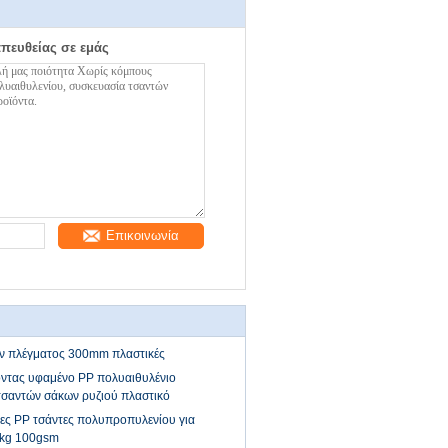
απευθείας σε εμάς
Επικοινωνία
ων πλέγματος 300mm πλαστικές
ντας υφαμένο PP πολυαιθυλένιο
τσαντών σάκων ρυζιού πλαστικό
ες PP τσάντες πολυπροπυλενίου για
0kg 100gsm