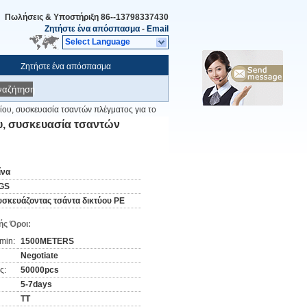
Πωλήσεις & Υποστήριξη
86--13798337430
Ζητήστε ένα απόσπασμα
-
Email
Select Language
Ζητήστε ένα απόσπασμα
ναζήτηση
ου, συσκευασία τσαντών πλέγματος για το
υ, συσκευασία τσαντών
ίνα
GS
υσκευάζοντας τσάντα δικτύου PE
ς Όροι:
min:
1500METERS
Negotiate
ς:
50000pcs
5-7days
TT