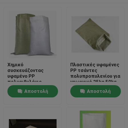
Χημικό
Πλαστικές υφαμένες
συσκευάζοντας
PP τσάντες
υφαμένο PP
πολυπροπυλενίου για
πολυαιθυλένιο
γεωργικό 25kg 50kg
τσιμέντου άμμου
100gsm
Σπίτι
Αποστολή
Αποστολή
τσαντών σάκων
ρυζιού πλαστικό
ερώτησης
ερώτησης
Προϊόντα
Περίπου εμείς