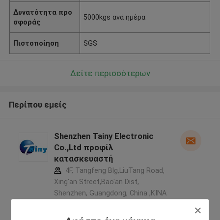
Δυνατότητα προ
5000kgs ανά ημέρα
σφοράς
Πιστοποίηση
SGS
Δείτε περισσότερων
Περίπου εμείς
Shenzhen Tainy Electronic
Co.,Ltd προφίλ
κατασκευαστή
4F, Tangfeng Blg,LiuTang Road,
Xing'an Street,Bao'an Dist,
Shenzhen, Guangdong, China ,ΚΙΝΑ
5.0
Ελεγχμένος προμηθευτής