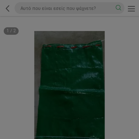
1
/
2