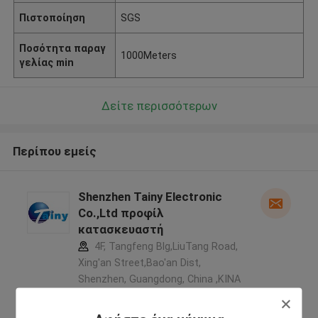
Πιστοποίηση
SGS
Ποσότητα παραγ
1000Meters
γελίας min
Δείτε περισσότερων
Περίπου εμείς
Shenzhen Tainy Electronic
Co.,Ltd προφίλ
κατασκευαστή
4F, Tangfeng Blg,LiuTang Road,
Xing'an Street,Bao'an Dist,
Shenzhen, Guangdong, China ,ΚΙΝΑ
5.0
Ελεγχμένος προμηθευτής