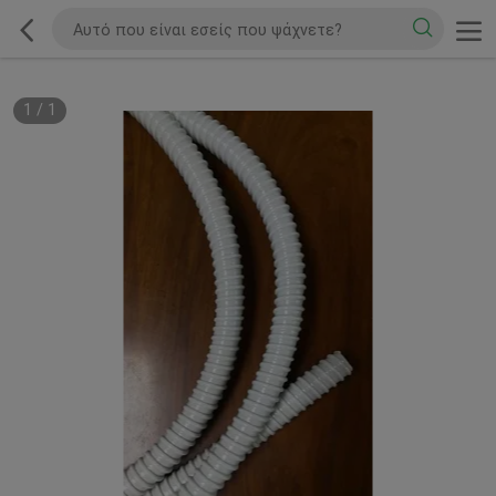
1
/
1