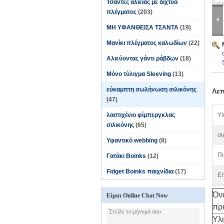
Τσάντες αλιείας με δίχτυα
πλέγματος
(203)
ΜΗ ΥΦΑΝΘΕΙΣΑ ΤΣΑΝΤΑ
(19)
Μανίκι πλέγματος καλωδίων
(22)
Αλιεύοντας γάντι ράβδων
(18)
Μόνο τύλιγμα Sleeving
(13)
εύκαμπτη σωλήνωση σιλικόνης
Λεπ
(47)
λαστιχένιο φίμπεργκλας
Υλ
σιλικόνης
(65)
συ
Υφαντικό webbing
(8)
Πι
Γατάκι Boinks
(12)
Fidget Boinks παιχνίδια
(17)
Επ
Όν
Είμαι Online Chat Now
πρ
Υλ