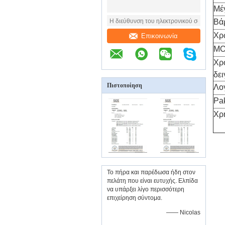
Μέ
Βά
Χρ
Επικοινωνία
M
Χρ
δε
Πιστοποίηση
Λο
Pa
Χρ
Το πήρα και παρέδωσα ήδη στον
πελάτη που είναι ευτυχής. Ελπίδα
να υπάρξει λίγο περισσότερη
επιχείρηση σύντομα.
—— Nicolas