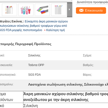
Δυνατότητα προσφοράς
Επικοινωνία
Μεγάλες Εικόνας :
Εύκαμπτη άκρη μανικιών αχύρου
σωληνώσεων σιλικόνης βαθμού τροφίμων γύρω από
SGS FDA μορφής πιστοποιημένο
Καλύτερη τιμή
τομερής Περιγραφή Προϊόντος
ικό:
Σιλικόνης
Σχήμα:
σκευασία:
Τσάντα OPP
Βαθμός:
στοποιητικό:
SGS FDA
Βάρος:
Λαστιχένια σωλήνωση σιλικόνης
Σιλικονούχο 
ισημαίνω:
,
ομα
Άκρη μανικιών αχύρου σιλικόνης βαθμού τρο
οϊόντων
ανοξείδωτου με την άκρη σιλικόνης
ικό
Σιλικόνη