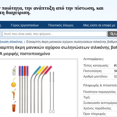
 ποιότητα, την ανάπτυξη από την πίστωση, και
τη διαχείριση.
ς
Γύρος εργοστασίων
Ποιοτικός έλεγχος
Μας ελάτε σε επαφή με
Α
ήνωση σιλικόνης
Εύκαμπτη άκρη μανικιών αχύρου σωληνώσεων σιλικόνης βαθμ
καμπτη άκρη μανικιών αχύρου σωληνώσεων σιλικόνης β
A μορφής πιστοποιημένο
Λεπτομέρειες:
Τόπος καταγωγής:
Κ
Πιστοποίηση:
S
Αριθμό μοντέλου:
1
Πληρωμής & Αποστολή
Ποσότητα παραγγελίας 
Τιμή:
Συσκευασία λεπτομέρειε
Χρόνος παράδοσης:
Όροι πληρωμής: