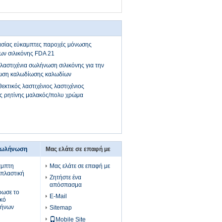
σίας εύκαμπτες παροχές μόνωσης
ων σιλικόνης FDA 21
αστιχένια σωλήνωση σιλικόνης για την
νωση καλωδίωσης καλωδίων
κτικός λαστιχένιος λαστιχένιος
ς ρητίνης μαλακός/πολυ χρώμα
σωλήνωση
Μας ελάτε σε επαφή με
αμπτη
Μας ελάτε σε επαφή με
πλαστική
Ζητήστε ένα
απόσπασμα
ρωσε το
E-Mail
ικό
λήνων
Sitemap
Mobile Site