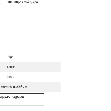
:
100000pcs ανά ημέρα
Γύρου
Τροφή
2g/pc
ελαστικό σωλήνα
φίμων, άχυρο