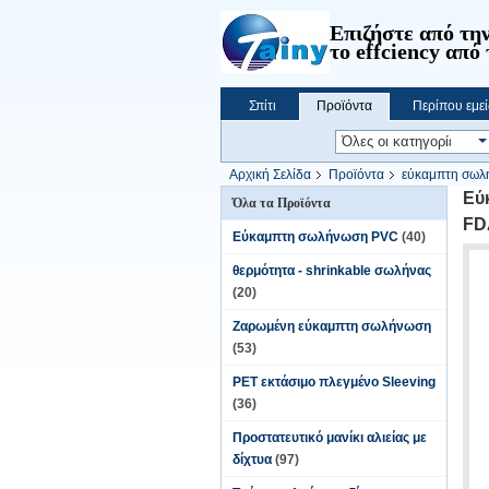
Επιζήστε από την
το effciency από 
Σπίτι
Προϊόντα
Περίπου εμεί
Αρχική Σελίδα
Προϊόντα
εύκαμπτη σωλ
πιστοποιημένο
Εύ
Όλα τα Προϊόντα
FD
Εύκαμπτη σωλήνωση PVC
(40)
θερμότητα - shrinkable σωλήνας
(20)
Ζαρωμένη εύκαμπτη σωλήνωση
(53)
PET εκτάσιμο πλεγμένο Sleeving
(36)
Προστατευτικό μανίκι αλιείας με
δίχτυα
(97)