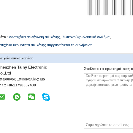
,
,
κέτα:
Λαστιχένια σωλήνωση σιλικόνης
Σιλικονούχο ελαστικό σωλήνα
στιχένια θερμότητα σιλικόνης συρρικνώνεται τη σωλήνωση
οιχεία επικοινωνίας
henzhen Tainy Electronic
Στείλετε το ερώτημά σας 
o.,Ltd
πεύθυνος Επικοινωνίας:
luo
ηλ.::
+8613798337430