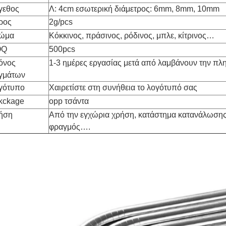
γεθος
Λ: 4cm εσωτερική διάμετρος: 6mm, 8mm, 10mm
ρος
2g/pcs
ώμα
Κόκκινος, πράσινος, ρόδινος, μπλε, κίτρινος…
OQ
500pcs
όνος
1-3 ημέρες εργασίας μετά από λαμβάνουν την π
ιγμάτων
γότυπο
Χαιρετίστε στη συνήθεια το λογότυπό σας
kckage
opp τσάντα
ήση
Από την εγχώρια χρήση, κατάστημα κατανάλωσης,
φραγμός….