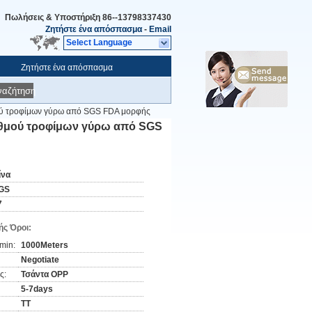
Πωλήσεις & Υποστήριξη
86--13798337430
Ζητήστε ένα απόσπασμα
-
Email
Select Language
Ζητήστε ένα απόσπασμα
ναζήτηση
ού τροφίμων γύρω από SGS FDA μορφής
αθμού τροφίμων γύρω από SGS
ίνα
GS
7
ς Όροι:
min:
1000Meters
Negotiate
ς:
Τσάντα OPP
5-7days
TT