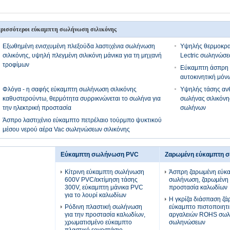
ρισσότεροι εύκαμπτη σωλήνωση σιλικόνης
Εξωθημένη ενισχυμένη πλεξούδα λαστιχένια σωλήνωση
Υψηλής θερμοκρα
σιλικόνης, υψηλή πλεγμένη σιλικόνη μάνικα για τη μηχανή
Lectric σωληνώσε
τροφίμων
Εύκαμπτη άσπρη λ
αυτοκινητική μό
Φλόγα - η σαφής εύκαμπτη σωλήνωση σιλικόνης
Υψηλής τάσης ανθε
καθυστερούντω, θερμότητα συρρικνώνεται το σωλήνα για
σωλήνας σιλικόνη
την ηλεκτρική προστασία
σωλήνων
Άσπρο λαστιχένιο εύκαμπτο πετρέλαιο τούρμπο ψυκτικού
μέσου νερού αέρα Vac σωληνώσεων σιλικόνης
Εύκαμπτη σωλήνωση PVC
Ζαρωμένη εύκαμπτη 
Κίτρινη εύκαμπτη σωλήνωση
Άσπρη ζαρωμένη εύκ
600V PVC/εκτίμηση τάσης
σωλήνωση, ζαρωμένη 
300V, εύκαμπτη μάνικα PVC
προστασία καλωδίων
για το λουρί καλωδίων
Η γκρίζα διάσπαση ζά
Ρόδινη πλαστική σωλήνωση
εύκαμπτο πιστοποιητ
για την προστασία καλωδίων,
αργαλειών ROHS σω
χρωματισμένο εύκαμπτο
σωληνώσεων