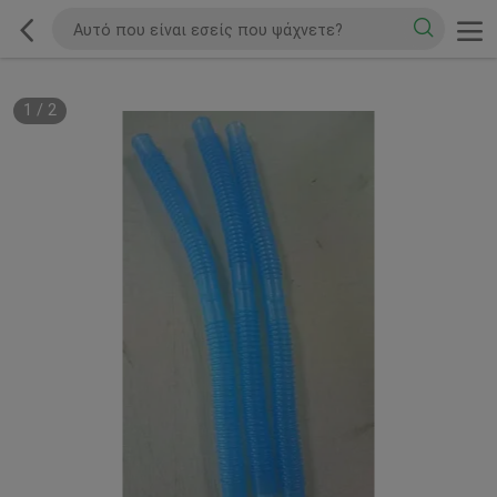
1
/
2