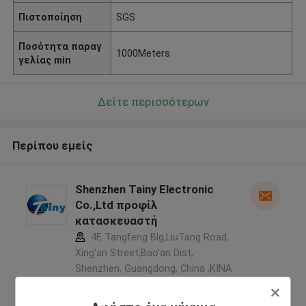
Πιστοποίηση
SGS
Ποσότητα παραγ
1000Meters
γελίας min
Δείτε περισσότερων
Περίπου εμείς
Shenzhen Tainy Electronic
Co.,Ltd προφίλ
κατασκευαστή
4F, Tangfeng Blg,LiuTang Road,
Xing'an Street,Bao'an Dist,
Shenzhen, Guangdong, China ,ΚΙΝΑ
5.0
Ελεγχμένος προμηθευτής