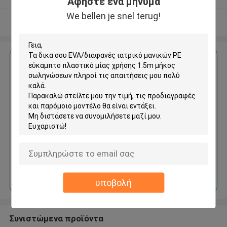
Αφήστε ένα μήνυμα
We bellen je snel terug!
Δείτε περισσότερων
Αποκτήστε την καλύτερη τιμή για
EVA/διαφανές ιατρικό μανικών
PE εύκαμπτο πλαστικό μίας
χρήσης 1.5m μήκος
σωληνώσεων
Να συνεχίσει
υποβολή
Συνιστώμενα προϊόντα