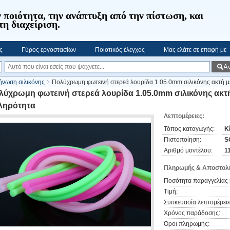
 ποιότητα, την ανάπτυξη από την πίστωση, και
τη διαχείριση.
ς
Γύρος εργοστασίων
Ποιοτικός έλεγχος
Μας ελάτε σε επαφή με
Α
ήνωση σιλικόνης
Πολύχρωμη φωτεινή στερεά λουρίδα 1.05.0mm σιλικόνης ακτή μ
λύχρωμη φωτεινή στερεά λουρίδα 1.05.0mm σιλικόνης ακτή
ληρότητα
Λεπτομέρειες:
Τόπος καταγωγής:
Κ
Πιστοποίηση:
S
Αριθμό μοντέλου:
1
Πληρωμής & Αποστολή
Ποσότητα παραγγελίας 
Τιμή:
Συσκευασία λεπτομέρειε
Χρόνος παράδοσης:
Όροι πληρωμής: