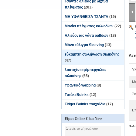
Τσάντες αλιείας με δίχτυα
πλέγματος
(203)
ΜΗ ΥΦΑΝΘΕΙΣΑ ΤΣΑΝΤΑ
(19)
Μανίκι πλέγματος καλωδίων
(22)
Αλιεύοντας γάντι ράβδων
(18)
Μόνο τύλιγμα Sleeving
(13)
εύκαμπτη σωλήνωση σιλικόνης
Λεπ
(47)
λαστιχένιο φίμπεργκλας
Υλ
σιλικόνης
(65)
Μέ
Υφαντικό webbing
(8)
Σκ
Γατάκι Boinks
(12)
Fidget Boinks παιχνίδια
(17)
Επ
Είμαι Online Chat Now
Πολύ