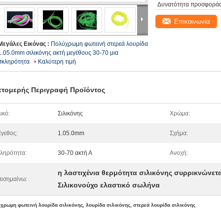
Δυνατότητα προσφοράς
Επικοινωνία
Μεγάλες Εικόνας :
Πολύχρωμη φωτεινή στερεά λουρίδα
1.05.0mm σιλικόνης ακτή μεγέθους 30-70 μια
σκληρότητα
Καλύτερη τιμή
τομερής Περιγραφή Προϊόντος
ικό:
Σιλικόνης
Χρώμα:
γεθος:
1.05.0mm
Σχήμα:
ληρότητα:
30-70 ακτή Α
Ανοχή:
η λαστιχένια θερμότητα σιλικόνης συρρικνώνε
ισημαίνω:
Σιλικονούχο ελαστικό σωλήνα
χρωμη φωτεινή λουρίδα σιλικόνης, λουρίδα σιλικόνης, στερεά λουρίδα σιλικόνης