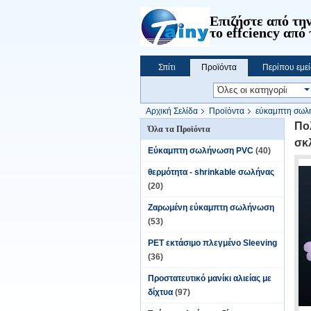
Επιζήστε από την
το effciency από 
Σπίτι
Προϊόντα
Περίπου εμεί
Αρχική Σελίδα
Προϊόντα
εύκαμπτη σωλ
Πο
Όλα τα Προϊόντα
σκ
Εύκαμπτη σωλήνωση PVC
(40)
θερμότητα - shrinkable σωλήνας
(20)
Ζαρωμένη εύκαμπτη σωλήνωση
(53)
PET εκτάσιμο πλεγμένο Sleeving
(36)
Προστατευτικό μανίκι αλιείας με
δίχτυα
(97)