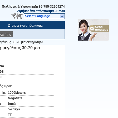
Πωλήσεις & Υποστήριξη
86-755-32904274
Ζητήστε ένα απόσπασμα
-
Email
Select Language
Ζητήστε ένα απόσπασμα
ναζήτηση
εγέθους 30-70 μια σκληρότητα
 μεγέθους 30-70 μια
ίνα
GS
10
ς Όροι:
min:
1000Meters
Negotiate
ς:
ζαριά
5-7days
TT