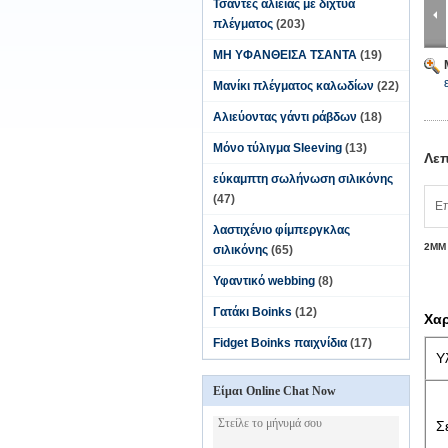
Τσάντες αλιείας με δίχτυα
πλέγματος
(203)
ΜΗ ΥΦΑΝΘΕΙΣΑ ΤΣΑΝΤΑ
(19)
Μανίκι πλέγματος καλωδίων
(22)
Αλιεύοντας γάντι ράβδων
(18)
Μόνο τύλιγμα Sleeving
(13)
Λεπ
εύκαμπτη σωλήνωση σιλικόνης
(47)
Επ
λαστιχένιο φίμπεργκλας
2MM 
σιλικόνης
(65)
Υφαντικό webbing
(8)
Γατάκι Boinks
(12)
Χαρ
Fidget Boinks παιχνίδια
(17)
Υ
Είμαι Online Chat Now
Σ