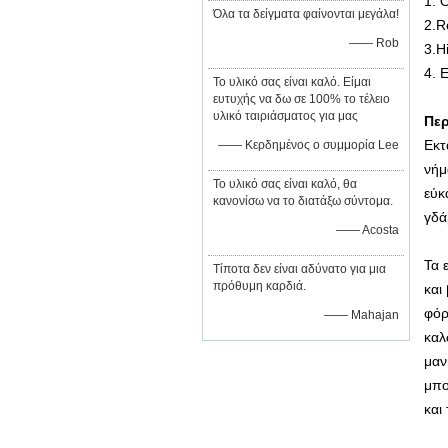
1. 
Όλα τα δείγματα φαίνονται μεγάλα!
2.R
—— Rob
3.H
4. 
Το υλικό σας είναι καλό. Είμαι
ευτυχής να δω σε 100% το τέλειο
υλικό ταιριάσματος για μας
Περ
Εκτ
—— Κερδημένος ο συμμορία Lee
νήμ
Το υλικό σας είναι καλό, θα
εύκ
κανονίσω να το διατάξω σύντομα.
γδά
—— Acosta
Τα 
Τίποτα δεν είναι αδύνατο για μια
πρόθυμη καρδιά.
και
φόρ
—— Mahajan
καλ
μαν
μπο
και