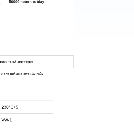
:
50000meters το /day
μένο πολυεστέρα
 για το καλώδιο οπτικών ινών
230°C+5
VW-1