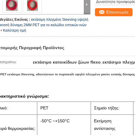
Δυνατότητα προσφοράς
Επικοινωνία
Μεγάλες Εικόνας :
εκτάσιμη πλεγμένη Sleeving υψηλή
εκτατή δύναμη 2MM PET για το καλώδιο οπτικών ινών
Καλύτερη τιμή
τομερής Περιγραφή Προϊόντος
εκτάσιμο κατοικίδιων ζώων flexo
εκτάσιμο πλεγ
ισημαίνω:
,
PET εκτάσιμο Sleeving, οδοντώνουν το πορτοκαλί υψηλό πλεγμένο μανίκι εκτατής δύναμης
ακτηριστικό γνώρισμα:
λικό:
PET
Σημείο τήξης:
-50°C ~+150°C
Εκτίμηση
ειρά θερμοκρασίας:
αντίστασης