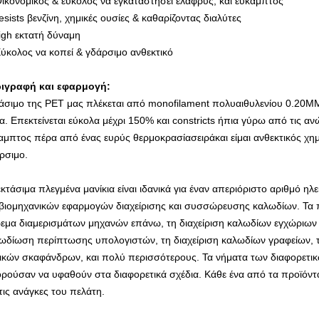
Οικονομικός & εύκολος να εγκαταστήσει ελαφρύς, και εύκαμπτος
esists βενζίνη, χημικές ουσίες & καθαρίζοντας διαλύτες
igh εκτατή δύναμη
Εύκολος να κοπεί & γδάρσιμο ανθεκτικό
ιγραφή και εφαρμογή:
άσιμο της PET μας πλέκεται από monofilament πολυαιθυλενίου 0.20MM
α. Επεκτείνεται εύκολα μέχρι 150% και constricts ήπια γύρω από τις 
αμπτος πέρα από ένας ευρύς θερμοκρασίασειράκαι είμαι ανθεκτικός χημ
ρσιμο.
εκτάσιμα πλεγμένα μανίκια είναι ιδανικά για έναν απεριόριστο αριθμό η
 βιομηχανικών εφαρμογών διαχείρισης και συσσώρευσης καλωδίων. Τα
εμα διαμερισμάτων μηχανών επάνω, τη διαχείριση καλωδίων εγχώριων
ωδίωση περίπτωσης υπολογιστών, τη διαχείριση καλωδίων γραφείων, τ
ικών σκαφάνδρων, και πολύ περισσότερους. Τα νήματα των διαφορετ
ρούσαν να υφαθούν στα διαφορετικά σχέδια. Κάθε ένα από τα προϊόντ
 τις ανάγκες του πελάτη.