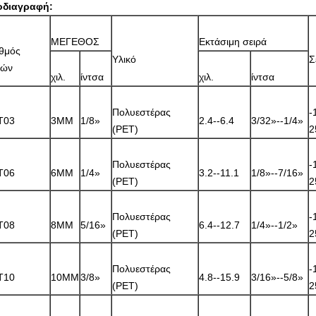
οδιαγραφή:
ΜΕΓΕΘΟΣ
Εκτάσιμη σειρά
θμός
Υλικό
Σ
ρών
χιλ.
ίντσα
χιλ.
ίντσα
Πολυεστέρας
-
T03
3MM
1/8»
2.4--6.4
3/32»--1/4»
(PET)
2
Πολυεστέρας
-
T06
6MM
1/4»
3.2--11.1
1/8»--7/16»
(PET)
2
Πολυεστέρας
-
T08
8MM
5/16»
6.4--12.7
1/4»--1/2»
(PET)
2
Πολυεστέρας
-
T10
10MM
3/8»
4.8--15.9
3/16»--5/8»
(PET)
2