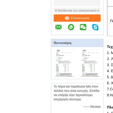
Επικοινωνία
Π
Πιστοποίηση
Τεχ
1. 
2. 
3. 
4. 
5. 
6. 
Το πήρα και παρέδωσα ήδη στον
7.C
πελάτη που είναι ευτυχής. Ελπίδα
8.H
να υπάρξει λίγο περισσότερη
επιχείρηση σύντομα.
—— Nicolas
Πλε