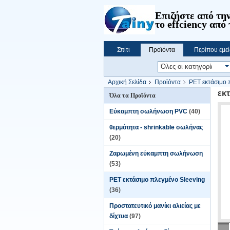
Επιζήστε από την
το effciency από 
Σπίτι
Προϊόντα
Περίπου εμεί
Αρχική Σελίδα
Προϊόντα
PET εκτάσιμο 
εκ
Όλα τα Προϊόντα
Εύκαμπτη σωλήνωση PVC
(40)
θερμότητα - shrinkable σωλήνας
(20)
Ζαρωμένη εύκαμπτη σωλήνωση
(53)
PET εκτάσιμο πλεγμένο Sleeving
(36)
Προστατευτικό μανίκι αλιείας με
δίχτυα
(97)