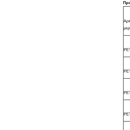
Πρ
Αρι
με
PE
PE
PE
PE