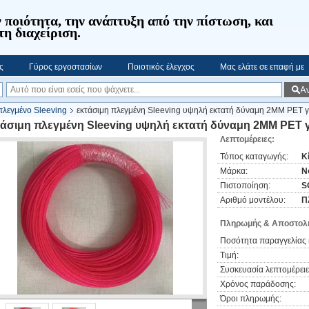
 ποιότητα, την ανάπτυξη από την πίστωση, και
τη διαχείριση.
ς
Γύρος εργοστασίων
Ποιοτικός έλεγχος
Μας ελάτε σε επαφή με
Α
πλεγμένο Sleeving
εκτάσιμη πλεγμένη Sleeving υψηλή εκτατή δύναμη 2MM PET γι
τάσιμη πλεγμένη Sleeving υψηλή εκτατή δύναμη 2MM PET γ
Λεπτομέρειες:
Τόπος καταγωγής:
Κ
Μάρκα:
N
Πιστοποίηση:
S
Αριθμό μοντέλου:
Π
Πληρωμής & Αποστολή
Ποσότητα παραγγελίας 
Τιμή:
Συσκευασία λεπτομέρειε
Χρόνος παράδοσης:
Όροι πληρωμής: