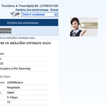
Πωλήσεις & Υποστήριξη
86--13798337430
Ζητήστε ένα απόσπασμα
-
Email
Select Language
Ζητήστε ένα απόσπασμα
ναζήτηση
α το καλώδιο οπτικών ινών
ια το καλώδιο οπτικών ινών
ίνα
o
GS
λεγμένο η Pet Sleeving
ς Όροι:
min:
1000Meters
Negotiate
ς:
ζαριά
5-7days
TT