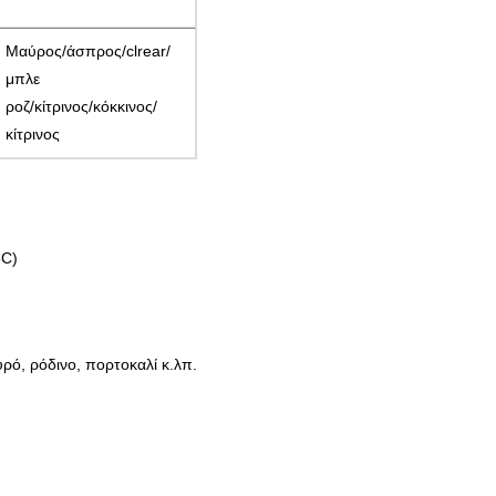
Μαύρος/άσπρος/clrear/
μπλε
ροζ/κίτρινος/κόκκινος/
κίτρινος
5C)
υρό, ρόδινο, πορτοκαλί κ.λπ.