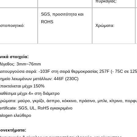
πυρκαγιάς:
SGS, προσιτότητα και
ROHS
ιστοποιητικό:
Χρώματα:
νικά στοιχεία:
Μέγεθος: 3mm~76mm
Λειτουργούσα σειρά: -103F στη σειρά θερμοκρασίας 257F (- 75C σε 12
Σημείο λειωμένων μετάλλων: 446F (230C)
Επεκτείνεται μέχρι 150%
Διαθέσιμα μέχρι 4» στη διάμετρο
Χρώματα: μαύρο, γκρίζο, άσπρο, κόκκινο, πράσινο, μπλε, κίτρινο, πορφ
ertificate: SGS, UL, RoHS εγκεκριμένο
alogen ελεύθερο
ονεκτήματα: