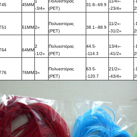
1
Πολυεστέρας
11/4»-
-
T45
45MM
31.8--69.9
-3/4»
(PET)
-23/4»
2
Πολυεστέρας
11/2»-
-
T51
51MM
2»
38.1--88.9
(PET)
-31/2»
2
2
Πολυεστέρας
44.5-
13/4»-
-
T64
64MM
-1/2»
(PET)
-114.3
-41/2»
2
Πολυεστέρας
63.5-
21/2»-
-
T76
76MM
3»
(PET)
-120.7
-43/4»
2