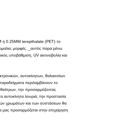
 ή 0.25MM terepthalate (PET) το
ανώμαλες μορφές. _αυτός παρα:μένω
ικός υποβάθμιση, UV ακτινοβολία και
λεκτρονικών, αυτοκίνητων, θαλασσίων
 παραδείγματα περιλαμβάνουν το
 θεάτρων, την προσαρμόζοντας
α αυτοκίνητα λουριά, την προστασία
ικών χρωμάτων και των συστάσεων θα
α μας προσαρμόζεται στην επιχείρηση