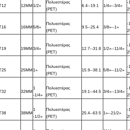
Πολυεστέρας
-
T12
12MM
1/2»
6.4--19.1
1/4»--3/4»
(PET)
2
Πολυεστέρας
-
T16
16MM
5/8»
9.5--25.4
3/8»--1»
(PET)
2
Πολυεστέρας
-
T19
19MM
3/4»
12.7--31.8
1/2»--11/4»
(PET)
2
Πολυεστέρας
-
T25
25MM
1»
15.9--38.1
5/8»--11/2»
(PET)
2
1
Πολυεστέρας
-
T32
32MM
19.1--44.5
3/4»--13/4»
-1/4»
(PET)
2
1
Πολυεστέρας
-
T38
38MM
25.4--63.5
1»--21/2»
-1/2»
(PET)
2