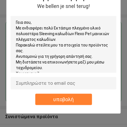
We bellen je snel terug!
Δείτε περισσότερων
Αποκτήστε την καλύτερη τιμή για
Εκτάσιμο πλεγμένο υλικό
πολυεστέρα Sleeving
καλωδίων Flexo Pet μανικιών
πλέγματος καλωδίων
Να συνεχίσει
υποβολή
Συνιστώμενα προϊόντα