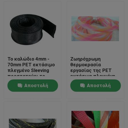
Το καλώδιο 4mm -
Ζωηρόχρωμη
70mm PET εκτάσιμο
θερμοκρασία
πλεγμένο Sleeving
εργασίας της PET
προστατεύει το
εκτάσιμη πλεγμένη
λουρί καλωδίων
Sleeving -50°C ~
Αποστολή
Αποστολή
150°C
Σπίτι
ερώτησης
ερώτησης
Προϊόντα
Περίπου εμείς