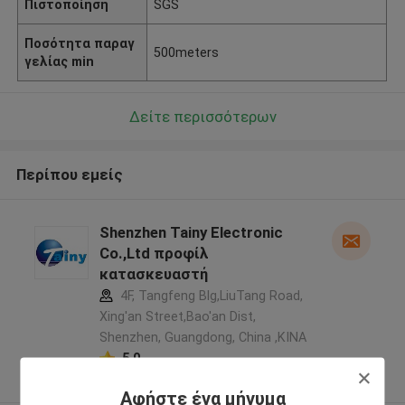
Πιστοποίηση
SGS
Ποσότητα παραγ
500meters
γελίας min
Δείτε περισσότερων
Περίπου εμείς
Shenzhen Tainy Electronic
Co.,Ltd προφίλ
κατασκευαστή
4F, Tangfeng Blg,LiuTang Road,
Xing'an Street,Bao'an Dist,
Shenzhen, Guangdong, China ,ΚΙΝΑ
5.0
Ελεγχμένος προμηθευτής
Αφήστε ένα μήνυμα