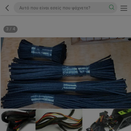
3
/
4