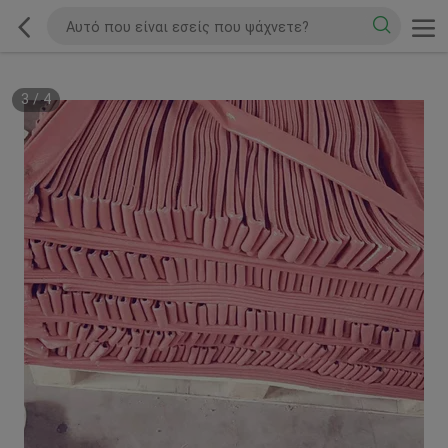
3
/
4