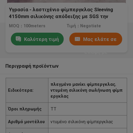
Υγρασία - λαστιχένιο φίμπεργκλας Sleeving
4150mm σιλικόνης απόδειξης με SGS την
πιστοποίηση
MOQ：100meters
Τιμή：Negotiate
Καλύτερη τιμή
Μας ελάτε σε
επαφή με
Περιγραφή προϊόντων
πλεγμένο μανίκι φίμπεργκλας
,
Ειδικότερα:
ντυμένη σιλικόνη σωλήνωση φίμπ
εργκλας
Όροι πληρωμής
TT
Αριθμό μοντέλου
ντυμένο σιλικόνη φίμπεργκλας