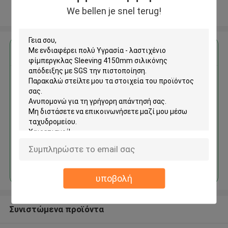
We bellen je snel terug!
Δείτε περισσότερων
Αποκτήστε την καλύτερη τιμή για
Υγρασία - λαστιχένιο
φίμπεργκλας Sleeving 4150mm
σιλικόνης απόδειξης με SGS
την πιστοποίηση
Να συνεχίσει
υποβολή
Συνιστώμενα προϊόντα