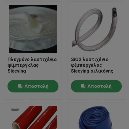
Πλεγμένο λαστιχένιο
SiO2 λαστιχένιο
φίμπεργκλας
φίμπεργκλας
Sleeving
Sleeving σιλικόνης
Αποστολή
Αποστολή
Σπίτι
ερώτησης
ερώτησης
Προϊόντα
Περίπου εμείς