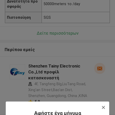
Δυνατότητα προ
50000meters το /day
σφοράς
Πιστοποίηση
SGS
Δείτε περισσότερων
Περίπου εμείς
Shenzhen Tainy Electronic
Co.,Ltd προφίλ
κατασκευαστή
4F, Tangfeng Blg,LiuTang Road,
Xing'an Street,Bao'an Dist,
Shenzhen, Guangdong, China ,ΚΙΝΑ
5.0
Ελεγχμένος προμηθευτής
Αφήστε ένα μήνυμα