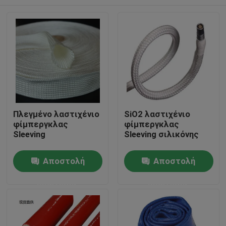
Πλεγμένο λαστιχένιο
SiO2 λαστιχένιο
φίμπεργκλας
φίμπεργκλας
Sleeving
Sleeving σιλικόνης
Σπίτι
Αποστολή
Αποστολή
ερώτησης
ερώτησης
Προϊόντα
Περίπου εμείς