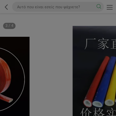
3
/
4