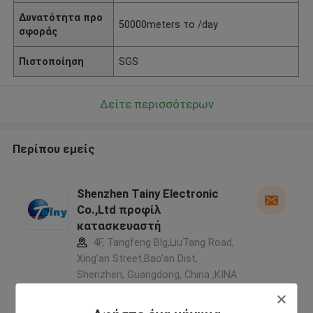
Δυνατότητα προ
50000meters το /day
σφοράς
Πιστοποίηση
SGS
Δείτε περισσότερων
Περίπου εμείς
Shenzhen Tainy Electronic
Co.,Ltd προφίλ
κατασκευαστή
4F, Tangfeng Blg,LiuTang Road,
Xing'an Street,Bao'an Dist,
Shenzhen, Guangdong, China ,ΚΙΝΑ
5.0
Ελεγχμένος προμηθευτής