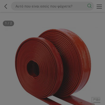
1
/
2