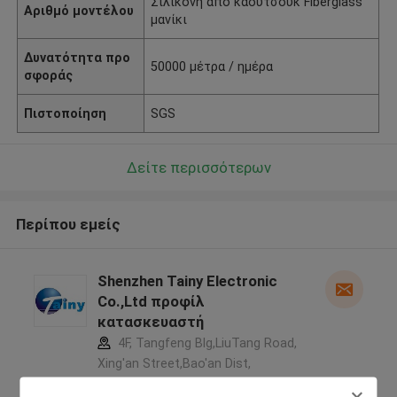
Σιλικόνη από καουτσούκ Fiberglass
Αριθμό μοντέλου
μανίκι
Δυνατότητα προ
50000 μέτρα / ημέρα
σφοράς
Πιστοποίηση
SGS
Δείτε περισσότερων
Περίπου εμείς
Shenzhen Tainy Electronic
Co.,Ltd προφίλ
κατασκευαστή
4F, Tangfeng Blg,LiuTang Road,
Xing'an Street,Bao'an Dist,
Shenzhen, Guangdong, China ,ΚΙΝΑ