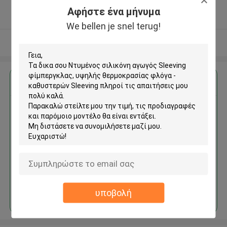
5.0
Αφήστε ένα μήνυμα
Ελεγχμένος προμηθευτής
We bellen je snel terug!
Δείτε περισσότερων
Αποκτήστε την καλύτερη τιμή για
Ντυμένος σιλικόνη αγωγός
Sleeving φίμπεργκλας, υψηλής
θερμοκρασίας φλόγα -
καθυστερών Sleeving
Να συνεχίσει
υποβολή