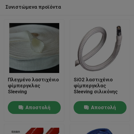
Συνιστώμενα προϊόντα
Πλεγμένο λαστιχένιο
SiO2 λαστιχένιο
φίμπεργκλας
φίμπεργκλας
Sleeving
Sleeving σιλικόνης
Σπίτι
Αποστολή
Αποστολή
Προϊόντα
ερώτησης
ερώτησης
Περίπου εμείς