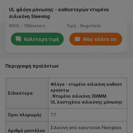
UL φλόγα μόνωσης - καθυστερών ντυμένο
σιλικόνη Sleeving
MOQ：100meters
Τιμή：Negotiate
Καλύτερη τιμή
Μας ελάτε σε
επαφή με
Περιγραφή προϊόντων
Φλόγα - ντυμένο σιλικόνη καθυστ
ερούντω
Ειδικότερα:
,
Ντυμένο σιλικόνη 200MM
,
UL λαστιχένιο σιλικόνης μόνωσης
Όροι πληρωμής
TT
Σιλικόνη από καουτσούκ Fiberglass
Αριθμό μοντέλου