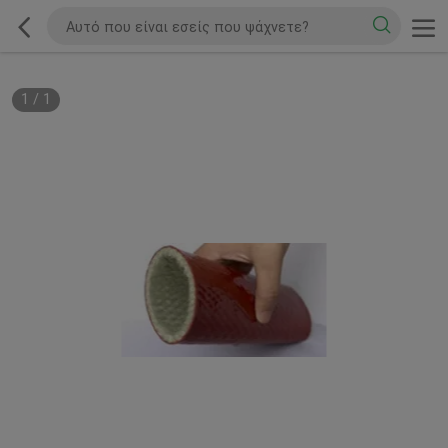
1
/
1