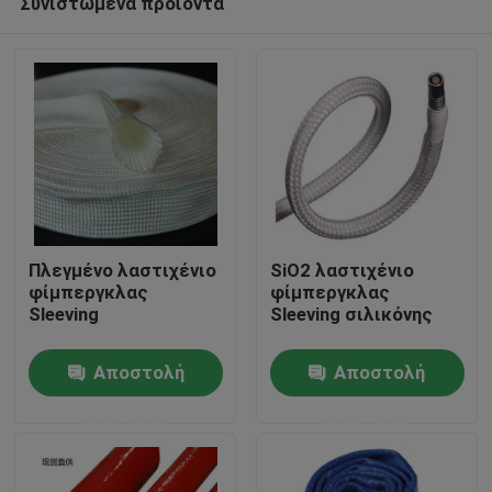
Συνιστώμενα προϊόντα
Πλεγμένο λαστιχένιο
SiO2 λαστιχένιο
φίμπεργκλας
φίμπεργκλας
Sleeving
Sleeving σιλικόνης
Σπίτι
Αποστολή
Αποστολή
Προϊόντα
ερώτησης
ερώτησης
Περίπου εμείς