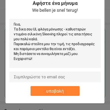
Αφήστε ένα μήνυμα
Ελεγχμένος προμηθευτής
We bellen je snel terug!
Δείτε περισσότερων
Αποκτήστε την καλύτερη τιμή για
UL φλόγα μόνωσης -
καθυστερών ντυμένο σιλικόνη
Sleeving
Να συνεχίσει
υποβολή