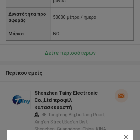
μανίκι
Δυνατότητα προ
50000 μέτρα / ημέρα
σφοράς
Μάρκα
NO
Δείτε περισσότερων
Περίπου εμείς
Shenzhen Tainy Electronic
Co.,Ltd προφίλ
κατασκευαστή
4F, Tangfeng Blg,LiuTang Road,
Xing'an Street,Bao'an Dist,
Shenzhen, Guangdong, China ,ΚΙΝΑ
5.0