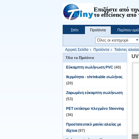
Επιζήστε από την
το effciency από 
Σπίτι
Προϊόντα
Περίπου εμεί
Αρχική Σελίδα
Προϊόντα
Τσάντες αλιεία
UV
Όλα τα Προϊόντα
Εύκαμπτη σωλήνωση PVC
(40)
θερμότητα - shrinkable σωλήνας
(20)
Ζαρωμένη εύκαμπτη σωλήνωση
(53)
PET εκτάσιμο πλεγμένο Sleeving
(36)
Προστατευτικό μανίκι αλιείας με
δίχτυα
(97)