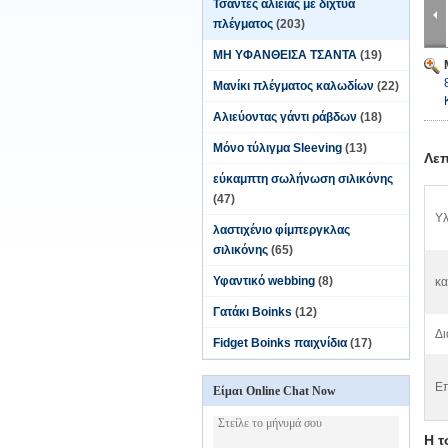
Τσάντες αλιείας με δίχτυα
πλέγματος
(203)
ΜΗ ΥΦΑΝΘΕΙΣΑ ΤΣΑΝΤΑ
(19)
Μανίκι πλέγματος καλωδίων
(22)
Αλιεύοντας γάντι ράβδων
(18)
Μόνο τύλιγμα Sleeving
(13)
Λεπ
εύκαμπτη σωλήνωση σιλικόνης
(47)
Υλ
λαστιχένιο φίμπεργκλας
σιλικόνης
(65)
Υφαντικό webbing
(8)
κα
Γατάκι Boinks
(12)
Δι
Fidget Boinks παιχνίδια
(17)
Επ
Είμαι Online Chat Now
Η τ