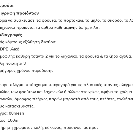
φρούτα
ριγραφή προϊόντων
ρεί να συσκευάσει τα φρούτα, το πορτοκάλι, το μήλο, το σκόρδο, το λου
μηχανικά προϊόντα, τα άρθρα καθημερινής ζωής, κ.λπ.
οδιαγραφές
ίς κόμπους εξώθηση δικτύου:
LDPE υλικό
ημοφιλής καθαρή τσάντα 2 για το λαχανικό, τα φρούτα & τα ξηρά αγαθ
αλή ποιότητα 3
γρήγορος χρόνος παράδοσης
φορο πλέγμα, υπάρχει μια υπεραγορά για τις πλαστικές τσάντες πλέγματ
κιλίας των φρούτων και λαχανικών ή άλλων στοιχείων, αφήνει το χρώμ
ανικών, όμορφος πλήρως παρών μπροστά από τους πελάτες, πωλήσεις
υς κατασκευαστές.
γμα: 80mesh
ος: 100m
τήρηση χρώματος καλή, κόκκινος, πράσινος, άσπρος