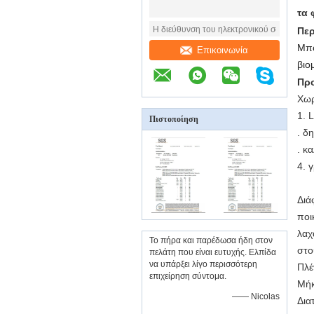
τα 
Πε
Μπο
Επικοινωνία
βιο
Πρ
Χωρ
1. 
Πιστοποίηση
. δ
. κ
4. 
Διά
ποι
λαχ
Το πήρα και παρέδωσα ήδη στον
στο
πελάτη που είναι ευτυχής. Ελπίδα
να υπάρξει λίγο περισσότερη
Πλέ
επιχείρηση σύντομα.
Μήκ
—— Nicolas
Δια