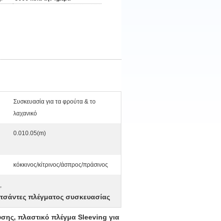
Συσκευασία για τα φρούτα & το
λαχανικό
0.010.05(m)
κόκκινος/κίτρινος/άσπρος/πράσινος
,
τσάντες πλέγματος συσκευασίας
υσης, πλαστικό πλέγμα Sleeving για