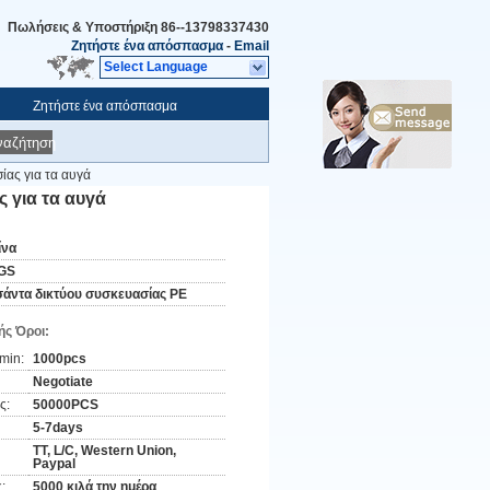
Πωλήσεις & Υποστήριξη
86--13798337430
Ζητήστε ένα απόσπασμα
-
Email
Select Language
Ζητήστε ένα απόσπασμα
ναζήτηση
ας για τα αυγά
 για τα αυγά
ίνα
GS
σάντα δικτύου συσκευασίας PE
ς Όροι:
min:
1000pcs
Negotiate
ς:
50000PCS
5-7days
TT, L/C, Western Union,
Paypal
:
5000 κιλά την ημέρα