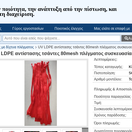
 ποιότητα, την ανάπτυξη από την πίστωση, και
τη διαχείριση.
ς
Γύρος εργοστασίων
Ποιοτικός έλεγχος
Μας ελάτε σε επαφή με
Α
ς με δίχτυα πλέγματος
UV LDPE αντίστασης τσάντες 80mesh πλέγματος συσκευασί
 LDPE αντίστασης τσάντες 80mesh πλέγματος συσκευασίας
Λεπτομέρειες:
Τόπος καταγωγής:
Κ
Πιστοποίηση:
S
Αριθμό μοντέλου:
Τ
Πληρωμής & Αποστολή
Ποσότητα παραγγελίας 
Τιμή:
Συσκευασία λεπτομέρειε
Χρόνος παράδοσης:
Όροι πληρωμής:
Δυνατότητα προσφοράς