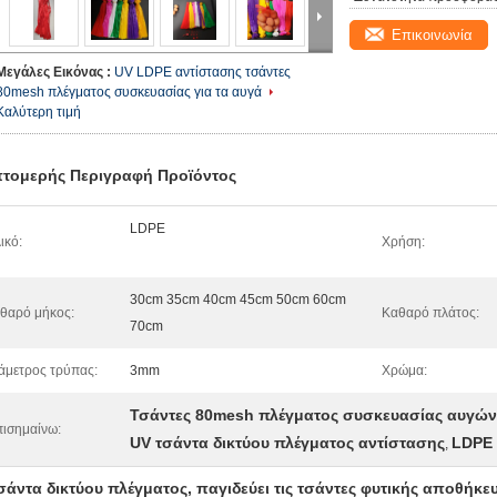
Επικοινωνία
Μεγάλες Εικόνας :
UV LDPE αντίστασης τσάντες
80mesh πλέγματος συσκευασίας για τα αυγά
Καλύτερη τιμή
τομερής Περιγραφή Προϊόντος
LDPE
ικό:
Χρήση:
30cm 35cm 40cm 45cm 50cm 60cm
θαρό μήκος:
Καθαρό πλάτος:
70cm
άμετρος τρύπας:
3mm
Χρώμα:
Τσάντες 80mesh πλέγματος συσκευασίας αυγών
ισημαίνω:
UV τσάντα δικτύου πλέγματος αντίστασης
LDPE 
,
σάντα δικτύου πλέγματος, παγιδεύει τις τσάντες φυτικής αποθήκε