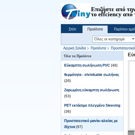
Επιζήστε από την
το effciency από 
Σπίτι
Προϊόντα
Περίπου εμεί
Αρχική Σελίδα
Προϊόντα
Προστατευτικό 
Εύ
Όλα τα Προϊόντα
Εύκαμπτη σωλήνωση PVC
(40)
θερμότητα - shrinkable σωλήνας
(20)
Ζαρωμένη εύκαμπτη σωλήνωση
(53)
PET εκτάσιμο πλεγμένο Sleeving
(36)
Προστατευτικό μανίκι αλιείας με
δίχτυα
(97)