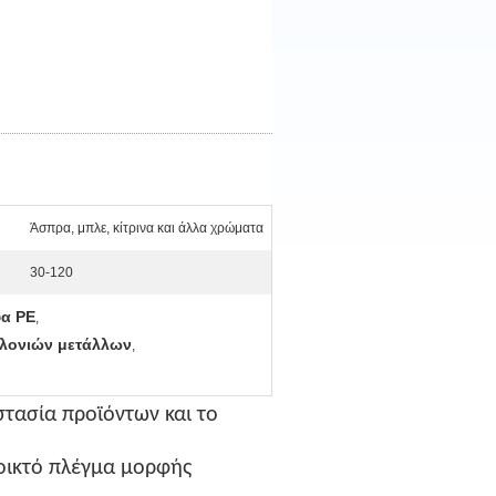
Άσπρα, μπλε, κίτρινα και άλλα χρώματα
30-120
υα PE
,
υλονιών μετάλλων
,
στασία προϊόντων και το
νοικτό πλέγμα μορφής