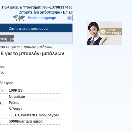
Πωλήσεις & Υποστήριξη
86--13798337430
Ζητήστε ένα απόσπασμα
-
Email
Select Language
Ζητήστε ένα απόσπασμα
ναζήτηση
χτυα PE για το μπουλόνι μετάλλων
PE για το μπουλόνι μετάλλων
ίνα
GS
ς Όροι:
min:
100KGS
Negotiate
ς:
Ρόλος
5-7days
TT, T/T, Western Union, paypal
:
5000kgsr ανά ημέρα