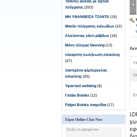
Τσάντες αλιείας με δίχτυα
πλέγματος
(203)
ΜΗ ΥΦΑΝΘΕΙΣΑ ΤΣΑΝΤΑ
(19)
Μανίκι πλέγματος καλωδίων
(22)
Αλιεύοντας γάντι ράβδων
(18)
Μόνο τύλιγμα Sleeving
(13)
Λεπ
εύκαμπτη σωλήνωση σιλικόνης
(47)
Υλ
λαστιχένιο φίμπεργκλας
Πλ
σιλικόνης
(65)
Υφαντικό webbing
(8)
Επ
Γατάκι Boinks
(12)
Fidget Boinks παιχνίδια
(17)
LD
Είμαι Online Chat Now
χω
εφ
δι