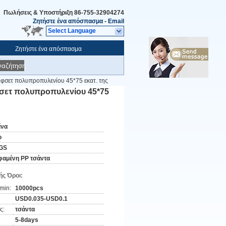
Πωλήσεις & Υποστήριξη
86-755-32904274
Ζητήστε ένα απόσπασμα
-
Email
Select Language
Ζητήστε ένα απόσπασμα
ναζήτηση
όφσετ πολυπροπυλενίου 45*75 εκατ. της
φσετ πολυπροπυλενίου 45*75
ίνα
o
GS
φαμένη PP τσάντα
ς Όροι:
min:
10000pcs
USD0.035-USD0.1
ς:
τσάντα
5-8days