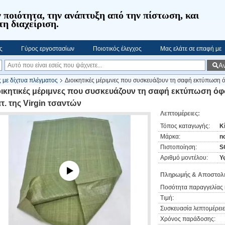
 ποιότητα, την ανάπτυξη από την πίστωση, και
τη διαχείριση.
ς
Γύρος εργοστασίων
Ποιοτικός έλεγχος
Μας ελάτε σε επαφή με
Α
ς με δίχτυα πλέγματος
Διοικητικές μέριμνες που συσκευάζουν τη σαφή εκτύπωση 
οικητικές μέριμνες που συσκευάζουν τη σαφή εκτύπωση ό
τ. της Virgin τσαντών
Λεπτομέρειες:
Τόπος καταγωγής:
Κ
Μάρκα:
n
Πιστοποίηση:
S
Αριθμό μοντέλου:
Υ
Πληρωμής & Αποστολή
Ποσότητα παραγγελίας 
Τιμή:
Συσκευασία λεπτομέρειε
Χρόνος παράδοσης: