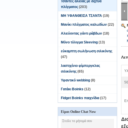
Τσάντες αλιείας με δίχτυα
πλέγματος
(203)
ΜΗ ΥΦΑΝΘΕΙΣΑ ΤΣΑΝΤΑ
(19)
Μανίκι πλέγματος καλωδίων
(22)
Αλιεύοντας γάντι ράβδων
(18)
Μόνο τύλιγμα Sleeving
(13)
εύκαμπτη σωλήνωση σιλικόνης
(47)
Λεπ
λαστιχένιο φίμπεργκλας
Υλ
σιλικόνης
(65)
Υφαντικό webbing
(8)
50
Γατάκι Boinks
(12)
Fidget Boinks παιχνίδια
(17)
Επ
Είμαι Online Chat Now
Δι
εξ