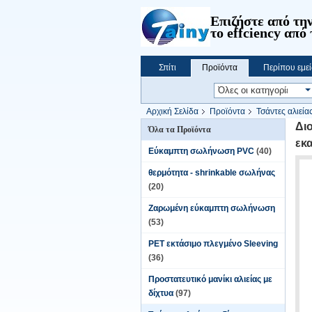
Επιζήστε από την
το effciency από 
Σπίτι
Προϊόντα
Περίπου εμεί
Αρχική Σελίδα
Προϊόντα
Τσάντες αλιεία
Virgin τσαντών
Δι
Όλα τα Προϊόντα
εκα
Εύκαμπτη σωλήνωση PVC
(40)
θερμότητα - shrinkable σωλήνας
(20)
Ζαρωμένη εύκαμπτη σωλήνωση
(53)
PET εκτάσιμο πλεγμένο Sleeving
(36)
Προστατευτικό μανίκι αλιείας με
δίχτυα
(97)