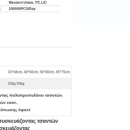
Western Union, T/T, L/C
:
100000PCS/Day
33*48cm, 40*60cm, 50*80cm, 45*75cm
25kg 50kg
ζοντας πολυπροπυλένιο τσαντών
,
ών εκατ.
,
κτύπωσης όφσετ
συσκευάζοντας τσαντών
υσκευάζοντας