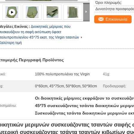
Όροι πληρωμής:
Δυνατότητα προσφοράς
Επικοινωνία
Μεγάλες Εικόνας :
Διοικητικές μέριμνες που
συσκευάζουν τη σαφή εκτύπωση όφσετ
πολυπροπυλενίου 45*75 εκατ. της Virgin τσαντών
Καλύτερη τιμή
τομερής Περιγραφή Προϊόντος
ικό:
100% πολυπροπυλένιο της Virgin
41g:
g:
0*60cm, 45*75cm, 50*80cm, 50*90cm
Προδιαγραφή:
Οι διοικητικές μέριμνες εκφράζουν το συσκευά
45*75 συσκευάζοντας τσάντα διοικητικών μεριμν
ισημαίνω:
Συσκευάζοντας τσάντα διοικητικών μεριμνών ε
οικητικών μεριμνών συσκευάζοντας τσαντών σαφής 
ωτερική συσκευάζοντας τσάντα τσαντών κιβωτίων σ