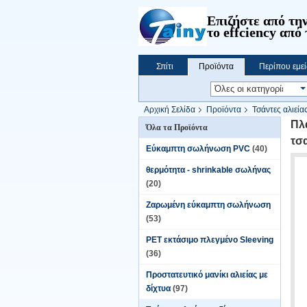
Επιζήστε από την
το effciency από 
Σπίτι
Προϊόντα
Περίπου εμεί
Αρχική Σελίδα
Προϊόντα
Τσάντες αλιεία
Πλ
Όλα τα Προϊόντα
τσ
Εύκαμπτη σωλήνωση PVC
(40)
θερμότητα - shrinkable σωλήνας
(20)
Ζαρωμένη εύκαμπτη σωλήνωση
(53)
PET εκτάσιμο πλεγμένο Sleeving
(36)
Προστατευτικό μανίκι αλιείας με
δίχτυα
(97)