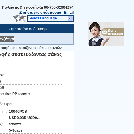
Πωλήσεις & Υποστήριξη
86-755-32904274
Ζητήστε ένα απόσπασμα
-
Email
Select Language
Ζητήστε ένα απόσπασμα
ναζήτηση
ς σαφής συσκευάζοντας σάκος τσαντών
σαφής συσκευάζοντας σάκος
ίνα
o
GS
φαμένη PP τσάντα
ς Όροι:
min:
10000PCS
USD0.035-USD0.1
ς:
τσάντα
5-8days