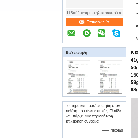
Ό
Υ
Επικοινωνία
Μ
Κα
Πιστοποίηση
41
50
15
58
68
Το πήρα και παρέδωσα ήδη στον
πελάτη που είναι ευτυχής. Ελπίδα
να υπάρξει λίγο περισσότερη
επιχείρηση σύντομα.
—— Nicolas