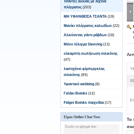
Τσάντες αλιείας με δίχτυα
πλέγματος
(203)
ΜΗ ΥΦΑΝΘΕΙΣΑ ΤΣΑΝΤΑ
(19)
Μανίκι πλέγματος καλωδίων
(22)
Αλιεύοντας γάντι ράβδων
(18)
Μόνο τύλιγμα Sleeving
(13)
εύκαμπτη σωλήνωση σιλικόνης
Λεπ
(47)
λαστιχένιο φίμπεργκλας
Υλ
σιλικόνης
(65)
50
Υφαντικό webbing
(8)
Γατάκι Boinks
(12)
Επ
Fidget Boinks παιχνίδια
(17)
Είμαι Online Chat Now
Το 
συσ