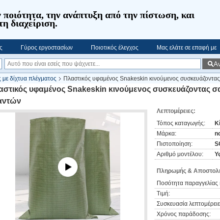
 ποιότητα, την ανάπτυξη από την πίστωση, και
τη διαχείριση.
ς
Γύρος εργοστασίων
Ποιοτικός έλεγχος
Μας ελάτε σε επαφή με
Α
ς με δίχτυα πλέγματος
Πλαστικός υφαμένος Snakeskin κινούμενος συσκευάζοντα
αστικός υφαμένος Snakeskin κινούμενος συσκευάζοντας 
αντών
Λεπτομέρειες:
Τόπος καταγωγής:
Κ
Μάρκα:
n
Πιστοποίηση:
S
Αριθμό μοντέλου:
Υ
Πληρωμής & Αποστολή
Ποσότητα παραγγελίας 
Τιμή:
Συσκευασία λεπτομέρειε
Χρόνος παράδοσης: