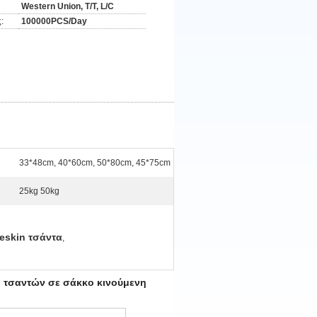
Western Union, T/T, L/C
:
100000PCS/Day
33*48cm, 40*60cm, 50*80cm, 45*75cm
25kg 50kg
eskin τσάντα
,
η τσαντών σε σάκκο κινούμενη