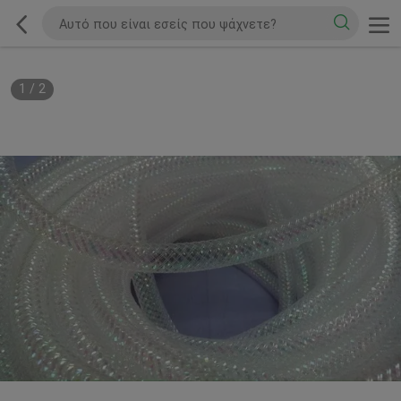
1
/
2