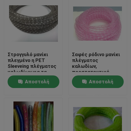
Στρογγυλό μανίκι
Σαφές ρόδινο μανίκι
πλεγμένο η PET
πλέγματος
Sleeveing πλέγματος
καλωδίων,
καλωδίων για τα
προστατευτικό
ελαφριά εξαρτήματα
υλικό Sleeving PET
Αποστολή
Αποστολή
διακοσμήσεων
πλέγματος
Σπίτι
ερώτησης
ερώτησης
Προϊόντα
Περίπου εμείς