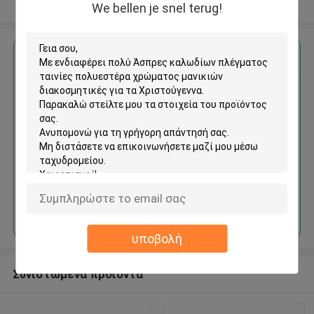
Δείτε περισσότερων
We bellen je snel terug!
Αποκτήστε την καλύτερη τιμή για
Άσπρες καλωδίων πλέγματος
ταινίες πολυεστέρα
χρώματος μανικιών
διακοσμητικές για τα
Χριστούγεννα
Να συνεχίσει
υποβολή
Συνιστώμενα προϊόντα