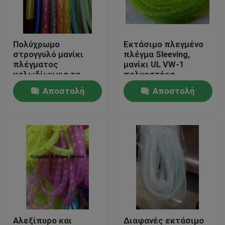
Γύρος εργοστασίων
Πολύχρωμο
Εκτάσιμο πλεγμένο
στρογγυλό μανίκι
πλέγμα Sleeving,
Ποιοτικός έλεγχος
πλέγματος
μανίκι UL VW-1
καλωδίων για τα
πολυεστέρα
εξαρτήματα
πλέγματος Calbe
Αποστολή
Αποστολή
Μας ελάτε σε επαφή με
διακοσμήσεων
δώρων και φω'των
ερώτησης
ερώτησης
Ζητήστε ένα απόσπασμα
Εύκαμπτη σωλήνωση PVC
θερμότητα - shrinkable σωλήνας
Ζαρωμένη εύκαμπτη σωλήνωση
Αλεξίπυρο και
Διαφανές εκτάσιμο