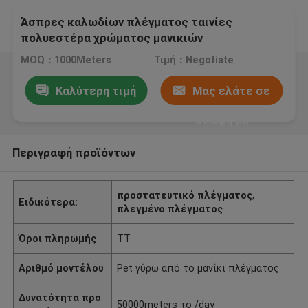
Άσπρες καλωδίων πλέγματος ταινίες
πολυεστέρα χρώματος μανικιών
διακοσμητικές για τα Χριστούγεννα
MOQ：1000Meters
Τιμή：Negotiate
Καλύτερη τιμή
Μας ελάτε σε
επαφή με
Περιγραφή προϊόντων
προστατευτικό πλέγματος
,
Ειδικότερα:
πλεγμένο πλέγματος
Όροι πληρωμής
TT
Αριθμό μοντέλου
Pet γύρω από το μανίκι πλέγματος
Δυνατότητα προ
50000meters το /day