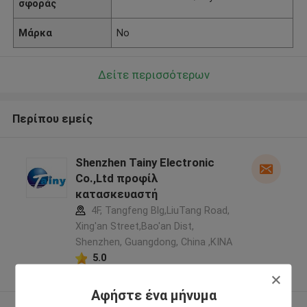
σφοράς
Μάρκα
No
Δείτε περισσότερων
Περίπου εμείς
Shenzhen Tainy Electronic
Co.,Ltd προφίλ
κατασκευαστή
4F, Tangfeng Blg,LiuTang Road,
Xing'an Street,Bao'an Dist,
Shenzhen, Guangdong, China ,ΚΙΝΑ
5.0
Ελεγχμένος προμηθευτής
Αφήστε ένα μήνυμα