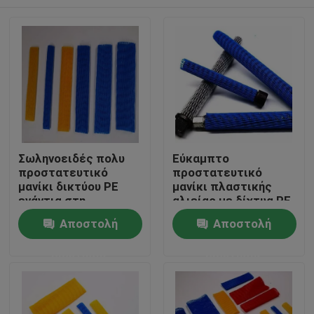
Σωληνοειδές πολυ
Εύκαμπτο
προστατευτικό
προστατευτικό
μανίκι δικτύου PE
μανίκι πλαστικής
ενάντια στη
αλιείας με δίχτυα PE
διάβρωση 200mm
για το μπουλόνι
Σπίτι
Αποστολή
Αποστολή
μετάλλων
ερώτησης
ερώτησης
Προϊόντα
Περίπου εμείς