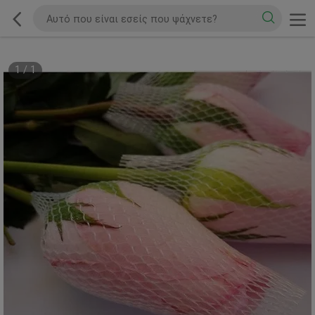
1
/
1