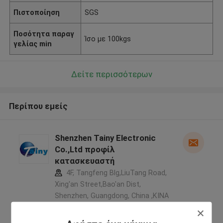
Πιστοποίηση
SGS
Ποσότητα παραγ
Ίσο με 100kgs
γελίας min
Δείτε περισσότερων
Περίπου εμείς
Shenzhen Tainy Electronic
Co.,Ltd προφίλ
κατασκευαστή
4F, Tangfeng Blg,LiuTang Road,
Xing'an Street,Bao'an Dist,
Shenzhen, Guangdong, China ,ΚΙΝΑ
5.0
Ελεγχμένος προμηθευτής