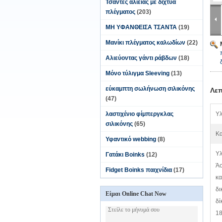
Τσάντες αλιείας με δίχτυα
πλέγματος
(203)
ΜΗ ΥΦΑΝΘΕΙΣΑ ΤΣΑΝΤΑ
(19)
Μανίκι πλέγματος καλωδίων
(22)
Αλιεύοντας γάντι ράβδων
(18)
Μόνο τύλιγμα Sleeving
(13)
εύκαμπτη σωλήνωση σιλικόνης
Λεπ
(47)
λαστιχένιο φίμπεργκλας
Υλ
σιλικόνης
(65)
Κα
Υφαντικό webbing
(8)
Υλ
Γατάκι Boinks
(12)
Άσ
Fidget Boinks παιχνίδια
(17)
κα
δι
Είμαι Online Chat Now
δί
18