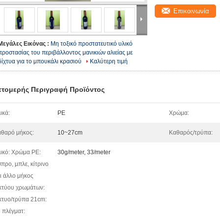
Επικοινωνία
Μεγάλες Εικόνας :
Μη τοξικό προστατευτικό υλικό
προστασίας του περιβάλλοντος μανικιών αλιείας με
δίχτυα για το μπουκάλι κρασιού
Καλύτερη τιμή
τομερής Περιγραφή Προϊόντος
ικά:
PE
Χρώμα:
θαρό μήκος:
10~27cm
Καθαρός/τρύπα:
ικό: Χρώμα PE:
30g/meter, 33/meter
προ, μπλε, κίτρινο
ι άλλο μήκος
κτύου χρωμάτων:
κτυο/τρύπα 21cm:
 πλέγματ: