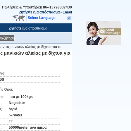
Πωλήσεις & Υποστήριξη
86--13798337430
Ζητήστε ένα απόσπασμα
-
Email
Select Language
Ζητήστε ένα απόσπασμα
ναζήτηση
ντος μανικιών αλιείας με δίχτυα για το
 μανικιών αλιείας με δίχτυα για
ίνα
GS
ς Όροι:
min:
Ίσο με 100kgs
Negotiate
ς:
ζαριά
5-7days
TT
:
50000meter ανά ημέρα