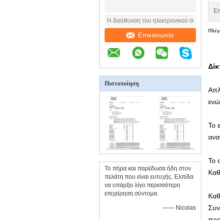
Επ
Πλέγ
Επικοινωνία
Δίκ
Πιστοποίηση
Απλ
ενώ
Το 
ανα
Το 
Το πήρα και παρέδωσα ήδη στον
Καθ
πελάτη που είναι ευτυχής. Ελπίδα
να υπάρξει λίγο περισσότερη
επιχείρηση σύντομα.
Καθ
Συν
—— Nicolas
προ