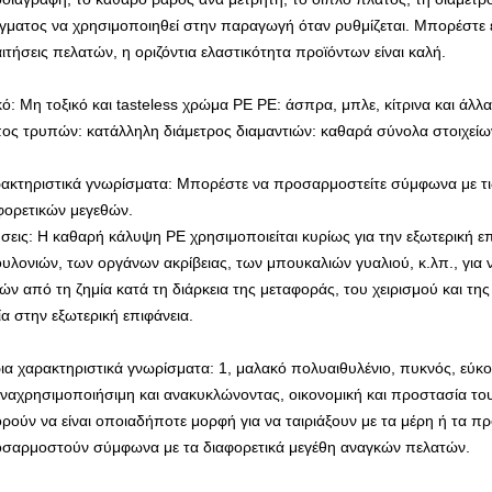
γματος να χρησιμοποιηθεί στην παραγωγή όταν ρυθμίζεται. Μπορέστε 
ιτήσεις πελατών, η οριζόντια ελαστικότητα προϊόντων είναι καλή.
κό: Μη τοξικό και tasteless χρώμα PE PE: άσπρα, μπλε, κίτρινα και άλ
ος τρυπών: κατάλληλη διάμετρος διαμαντιών: καθαρά σύνολα στοιχ
ακτηριστικά γνωρίσματα: Μπορέστε να προσαρμοστείτε σύμφωνα με τι
φορετικών μεγεθών.
σεις: Η καθαρή κάλυψη PE χρησιμοποιείται κυρίως για την εξωτερική ε
υλονιών, των οργάνων ακρίβειας, των μπουκαλιών γυαλιού, κ.λπ., για 
ών από τη ζημία κατά τη διάρκεια της μεταφοράς, του χειρισμού και τη
ία στην εξωτερική επιφάνεια.
ια χαρακτηριστικά γνωρίσματα: 1, μαλακό πολυαιθυλένιο, πυκνός, εύκο
ναχρησιμοποιήσιμη και ανακυκλώνοντας, οικονομική και προστασία του 
ρούν να είναι οποιαδήποτε μορφή για να ταιριάξουν με τα μέρη ή τα πρ
σαρμοστούν σύμφωνα με τα διαφορετικά μεγέθη αναγκών πελατών.