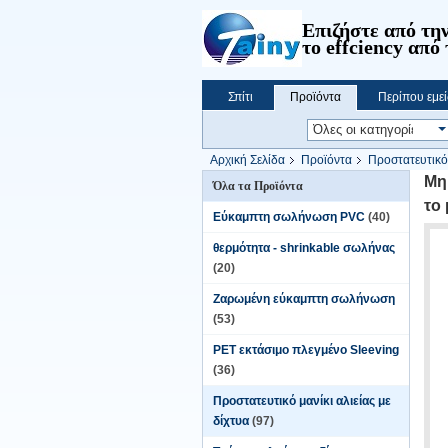
Επιζήστε από την
το effciency από 
Σπίτι
Προϊόντα
Περίπου εμεί
Αρχική Σελίδα
Προϊόντα
Προστατευτικό 
μπουκάλι κρασιού
Μη
Όλα τα Προϊόντα
το
Εύκαμπτη σωλήνωση PVC
(40)
θερμότητα - shrinkable σωλήνας
(20)
Ζαρωμένη εύκαμπτη σωλήνωση
(53)
PET εκτάσιμο πλεγμένο Sleeving
(36)
Προστατευτικό μανίκι αλιείας με
δίχτυα
(97)