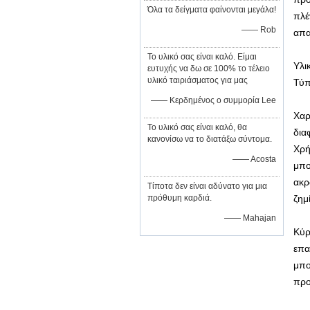
Όλα τα δείγματα φαίνονται μεγάλα!
πλέ
—— Rob
απα
Το υλικό σας είναι καλό. Είμαι
Υλι
ευτυχής να δω σε 100% το τέλειο
υλικό ταιριάσματος για μας
Τύπ
—— Κερδημένος ο συμμορία Lee
Χαρ
Το υλικό σας είναι καλό, θα
δια
κανονίσω να το διατάξω σύντομα.
Χρή
—— Acosta
μπο
ακρ
Τίποτα δεν είναι αδύνατο για μια
πρόθυμη καρδιά.
ζημ
—— Mahajan
Κύρ
επα
μπο
προ