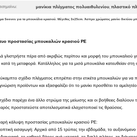
μανίκια πλέγματος πολυαιθυλενίου
πλαστικό π
ισημαίνω:
,
μα Seeves για τα μπουκάλια κρασιού. Μέγεθος 3x25cm. Άσπρο χρώματος μανίκι δικτύου μ
τυο προστασίας μπουκαλιών κρασιού PE
ά γλιστρήστε πέρα από ακριβώς περίπου και μορφή του μπουκαλιού για
 κατά τη μεταφορά. Κατάλληλος για τα μισά μπουκάλια κατευθείαν στη
εύκαμπτο σχέδιο πλέγματος επιτρέπει στην ετικέτα μπουκαλιών για να π
γνώριση προϊόντων και εξασφαλίζει ότι το μανίκι προσθέτει το αμελητέο
σχέδιο παρέχει ένα άλλο στρώμα της μείωσης και οι βοήθειες διαλύουν 
αρός προστατεύστε αποτελεσματικά ελαχιστοποιεί τις θραύσεις.
αρή κάλυψη προστασίας μπουκαλιών κρασιού PE:
οπτική εισαγωγή: Αρχικό από 15 τρύπες την εβδομάδα, το αυξανόμενο
διαγραφή, το καθαρό βάρος ανά μετρητή, το διπλό πλάτος, τη διάμετρ