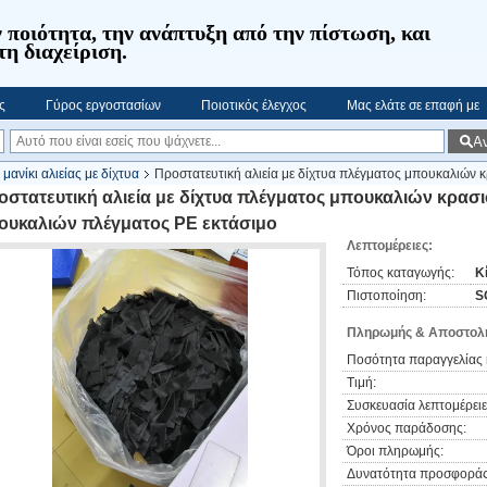
 ποιότητα, την ανάπτυξη από την πίστωση, και
τη διαχείριση.
ς
Γύρος εργοστασίων
Ποιοτικός έλεγχος
Μας ελάτε σε επαφή με
Α
μανίκι αλιείας με δίχτυα
Προστατευτική αλιεία με δίχτυα πλέγματος μπουκαλιών
οστατευτική αλιεία με δίχτυα πλέγματος μπουκαλιών κρασ
ουκαλιών πλέγματος PE εκτάσιμο
Λεπτομέρειες:
Τόπος καταγωγής:
Κ
Πιστοποίηση:
S
Πληρωμής & Αποστολή
Ποσότητα παραγγελίας 
Τιμή:
Συσκευασία λεπτομέρειε
Χρόνος παράδοσης:
Όροι πληρωμής:
Δυνατότητα προσφοράς