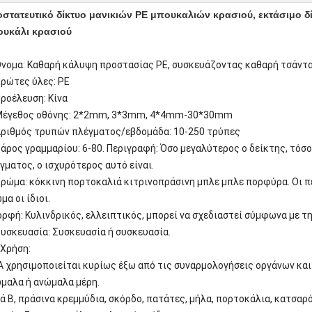
στατευτικό δίκτυο μανικιών PE μπουκαλιών κρασιού, εκτάσιμο δί
υκάλι κρασιού
νομα: Καθαρή κάλυψη προστασίας PE, συσκευάζοντας καθαρή τσάντ
ρώτες ύλες: PE
ροέλευση: Κίνα
έγεθος οθόνης: 2*2mm, 3*3mm, 4*4mm-30*30mm
ριθμός τρυπών πλέγματος/εβδομάδα: 10-250 τρύπες
άρος γραμμαρίου: 6-80. Περιγραφή: Όσο μεγαλύτερος ο δείκτης, τόσ
γματος, ο ισχυρότερος αυτό είναι.
ρώμα: κόκκινη πορτοκαλιά κιτρινοπράσινη μπλε μπλε πορφύρα. Οι 
μα οι ίδιοι.
ορφή: Κυλινδρικός, ελλειπτικός, μπορεί να σχεδιαστεί σύμφωνα με τ
υσκευασία: Συσκευασία ή συσκευασία.
Χρήση:
Α χρησιμοποιείται κυρίως έξω από τις συναρμολογήσεις οργάνων και 
μαλα ή ανώμαλα μέρη.
ά Β, πράσινα κρεμμύδια, σκόρδο, πατάτες, μήλα, πορτοκάλια, κατσαρό