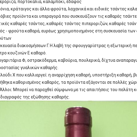
ερόριζα, πορτοκάλια, καλαμπόκι, έδαφος
όνια, κράταιγος και άλλα φρούτα, λαχανικά και ειδικές τσάντες καλ
όβιες προϊόντα και υπεραγορά που συσκευάζουν τις καθαρές τσάντε
ικές καθαρές τσάντες, καθαρές τσάντες πιπεροριζών, καθαρές τσάν
ός - φρούτα καθαρά, ευρέως χρησιμοποιημένος στη συσκευασία των
ούτων
κευασία διακοσμήσεων Γ. Η λαβή της σφουγγαρίστρας η εξωτερική π
τρο κουζινών Ε καθαρό.
γαριτάρια Φ, οστρακόδερμα, καβούρια, πουλερικά, δίχτυα αναπαρα
ροστασίας γυαλικών καθαρής.
λούδι Χ που καλλιεργεί: η αναρρίχηση καθαρή, υποστήριξη καθαρή, β
ήθηκα καθορισμένος καθαρός, τα προϊόντα εξάγονται σε πολλές χώρ
Άλλοι: Μπορεί να παραχθεί σύμφωνα με τις απαιτήσεις του πελάτη και
διαγραφές της εξώθησης καθαρής.