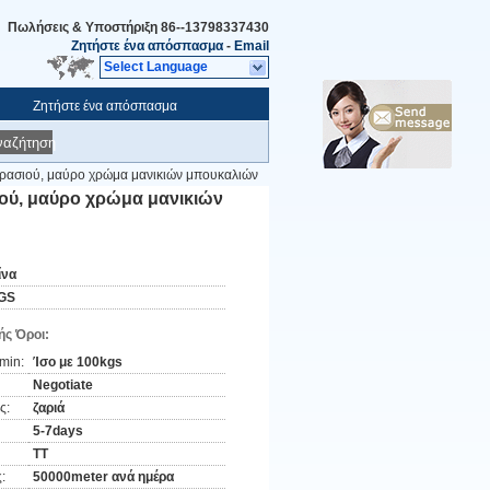
Πωλήσεις & Υποστήριξη
86--13798337430
Ζητήστε ένα απόσπασμα
-
Email
Select Language
Ζητήστε ένα απόσπασμα
ναζήτηση
 κρασιού, μαύρο χρώμα μανικιών μπουκαλιών
ιού, μαύρο χρώμα μανικιών
ίνα
GS
ς Όροι:
min:
Ίσο με 100kgs
Negotiate
ς:
ζαριά
5-7days
TT
:
50000meter ανά ημέρα