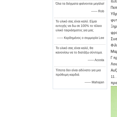
πιπ
Όλα τα δείγματα φαίνονται μεγάλα!
Πεπ
—— Rob
Υδρ
φυτ
Το υλικό σας είναι καλό. Είμαι
ευτυχής να δω σε 100% το τέλειο
Ξηρ
υλικό ταιριάσματος για μας
φρ
—— Κερδημένος ο συμμορία Lee
Συσ
Φίλ
Το υλικό σας είναι καλό, θα
Μαρ
κανονίσω να το διατάξω σύντομα.
Γ π
—— Acosta
Λου
Αυξ
Τίποτα δεν είναι αδύνατο για μια
πρόθυμη καρδιά.
11.
—— Mahajan
προ