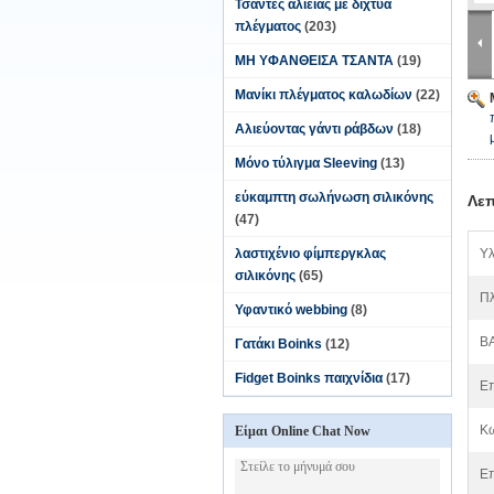
Τσάντες αλιείας με δίχτυα
πλέγματος
(203)
ΜΗ ΥΦΑΝΘΕΙΣΑ ΤΣΑΝΤΑ
(19)
Μανίκι πλέγματος καλωδίων
(22)
Αλιεύοντας γάντι ράβδων
(18)
Μόνο τύλιγμα Sleeving
(13)
εύκαμπτη σωλήνωση σιλικόνης
Λεπ
(47)
λαστιχένιο φίμπεργκλας
Υλ
σιλικόνης
(65)
Πλ
Υφαντικό webbing
(8)
Β
Γατάκι Boinks
(12)
Fidget Boinks παιχνίδια
(17)
Επ
Κω
Είμαι Online Chat Now
Επ