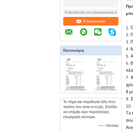
Προ
μπο
Επικοινωνία
1.
Ό
2.
Π
3.
Π
4.
Μ
Πιστοποίηση
5.
Α
6.
Β
πλέ
7.
Χ
χρώ
8 μ
9.
Σ
Το πήρα και παρέδωσα ήδη στον
10.
πελάτη που είναι ευτυχής. Ελπίδα
να υπάρξει λίγο περισσότερη
Το 
επιχείρηση σύντομα.
ανώ
—— Nicolas
Αυγ