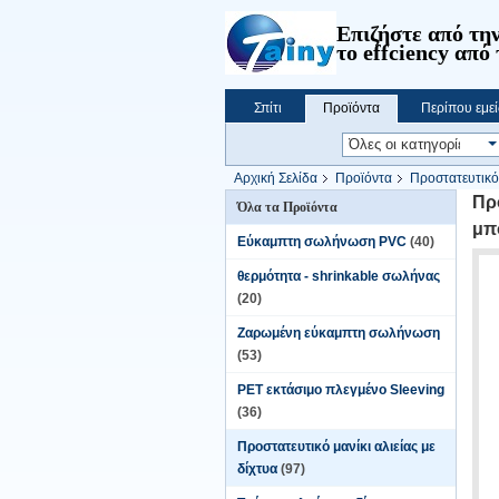
Επιζήστε από την
το effciency από 
Σπίτι
Προϊόντα
Περίπου εμεί
Αρχική Σελίδα
Προϊόντα
Προστατευτικό 
πλέγματος PE εκτάσιμο
Πρ
Όλα τα Προϊόντα
μπ
Εύκαμπτη σωλήνωση PVC
(40)
θερμότητα - shrinkable σωλήνας
(20)
Ζαρωμένη εύκαμπτη σωλήνωση
(53)
PET εκτάσιμο πλεγμένο Sleeving
(36)
Προστατευτικό μανίκι αλιείας με
δίχτυα
(97)